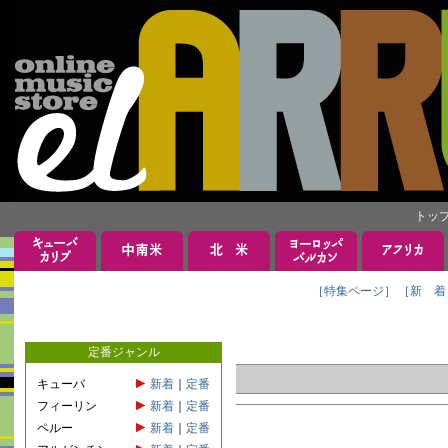
トッ
［特集ページ］
［新 着
定番ジャンル
キューバ
新着
｜
定番
フィーリン
新着
｜
定番
ペルー
新着
｜
定番