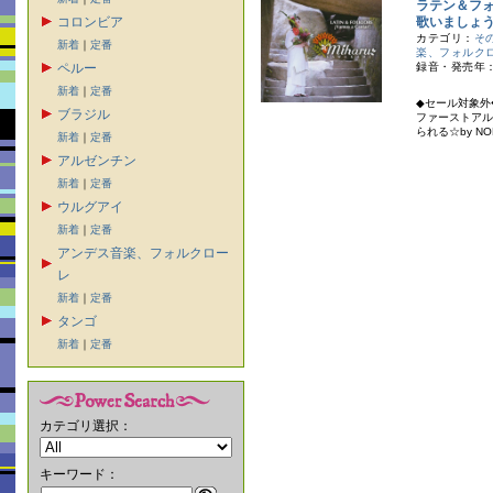
ラテン＆フ
コロンビア
歌いましょ
カテゴリ：
そ
新着
｜
定番
楽、フォルク
ペルー
録音・発売年：
新着
｜
定番
◆セール対象外
ブラジル
ファーストアル
られる☆by NOR
新着
｜
定番
アルゼンチン
新着
｜
定番
ウルグアイ
新着
｜
定番
アンデス音楽、フォルクロー
レ
新着
｜
定番
タンゴ
新着
｜
定番
カテゴリ選択：
キーワード：