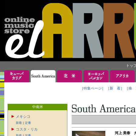
トッ
［特集ページ］
［新 着］
［推 
中南米
メキシコ
新着
｜
定番
コスタ・リカ
河上 美春 
新着
｜
定番