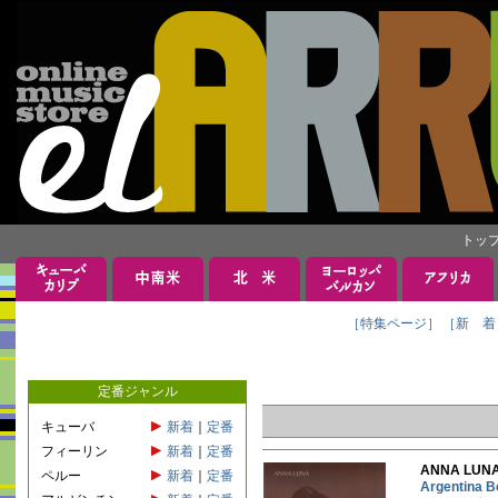
トッ
［特集ページ］
［新 着
定番ジャンル
キューバ
新着
｜
定番
フィーリン
新着
｜
定番
ANNA LU
ペルー
新着
｜
定番
Argentin