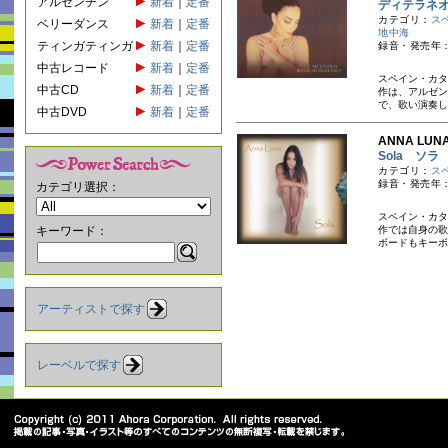
アルゼンチン
新着
｜
定番
ディテラネ
カテゴリ：
ス
ベリーダンス
新着
｜
定番
地中海
ティンガティンガ
新着
｜
定番
録音・発売年：
中古レコード
新着
｜
定番
スペイン・カタ
中古CD
新着
｜
定番
作は、アルゼン
で、歌い演奏し
中古DVD
新着
｜
定番
ANNA LU
Sola ソラ
カテゴリ：
ス
録音・発売年：
カテゴリ選択：
スペイン・カタ
キーワード：
作では自身の歌
ボードもキーボ
アーティストで探す
レーベルで探す