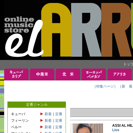
トッ
［特集ページ］
［新 着
定番ジャンル
キューバ
新着
｜
定番
フィーリン
新着
｜
定番
ASSI AL H
ペルー
新着
｜
定番
Live