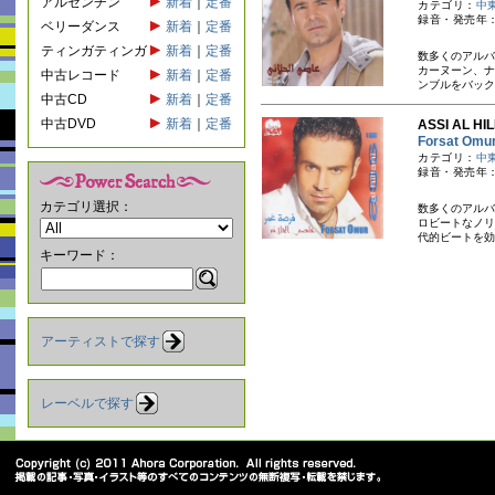
アルゼンチン
新着
｜
定番
カテゴリ：
中
録音・発売年：
ベリーダンス
新着
｜
定番
ティンガティンガ
新着
｜
定番
数多くのアルバ
カーヌーン、ナ
中古レコード
新着
｜
定番
ンブルをバック
中古CD
新着
｜
定番
中古DVD
新着
｜
定番
ASSI AL H
Forsat Om
カテゴリ：
中
録音・発売年：
カテゴリ選択：
数多くのアルバ
ロビートなノリ
代的ビートを効
キーワード：
アーティストで探す
レーベルで探す