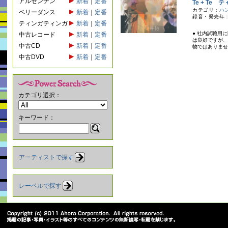
アルゼンチン
新着
｜
定番
Te + Te
カテゴリ：
ハ
ベリーダンス
新着
｜
定番
録音・発売年：
ティンガティンガ
新着
｜
定番
● 社内試聴用
中古レコード
新着
｜
定番
は良好ですが、
中古CD
新着
｜
定番
物ではありませ
中古DVD
新着
｜
定番
カテゴリ選択：
キーワード：
アーティストで探す
レーベルで探す