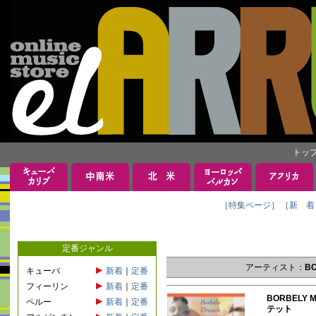
トッ
［特集ページ］
［新 着
定番ジャンル
アーティスト：
B
キューバ
新着
｜
定番
フィーリン
新着
｜
定番
BORBELY 
ペルー
新着
｜
定番
テット