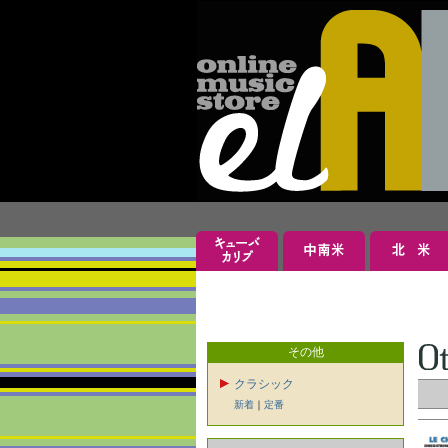
その他
クラシック
新着
｜
定番