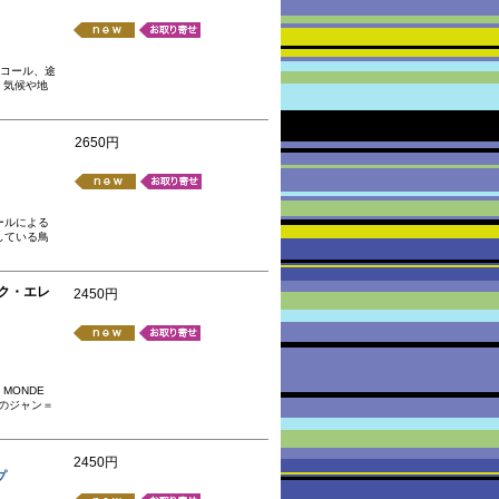
スコール、途
、気候や地
2650円
ールによる
している鳥
ュック・エレ
2450円
MONDE
スのジャン＝
2450円
プ