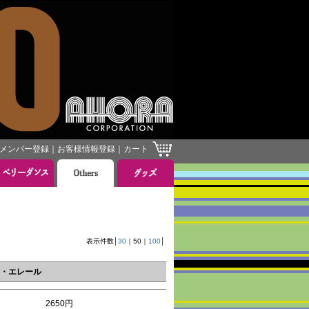
メンバー登録
｜
お客様情報登録
｜
カート
］
表示件数│
30
｜
50
｜
100
│
ック・エレール
2650円