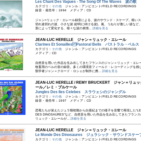
Les Chant Des Vagues - The Song Of The Waves 波の歌
カテゴリ：
その他
ジャンル：アンビエント/FIELD RECORDINGS
録音・発売年：1994 メディア：CD
ジャン=リュック・エレール録音による、波のサウンド・スケープ。軽い
切れ途切れの波、小さな波 (砂利に砕ける波)、嵐、うねりが激しい波など
形によって変化する、様々な波の表情...
詳細を見る
JEAN-LUC HERELLE ジャン＝リュック・エレール
Clarines Et Sonailles Pastoral Bells パストラル・ベルス
カテゴリ：
その他
ジャンル：アンビエント/FIELD RECORDINGS
メディア：CD
自然音を用いた作品を生み出してきたフランスのジャン＝リュック・エレ
牧畜用のベルの音の録音。多くの環境音フィールド・レコーディングを残
類学者ジャン＝クロード・ロシェが制作に携...
詳細を見る
JEAN-LUC HERELLE / REMY BRUCKERT ジャン＝リ
ール／レミ・ブルケール
Jungles Des Iles Celebes スラウェシのジャングル
カテゴリ：
その他
ジャンル：アンビエント/FIELD RECORDINGS
録音・発売年：1997 メディア：CD
恐竜たちが栄えたジュラ期初期から白亜紀までの様子を音響で再現した“LE 
DES DINOSAURES”など、自然音を用いた作品を生み出してきたフラン
リュック・エレールが...
詳細を見る
JEAN-LUC HERELLE ジャン＝リュック・エレール
Le Monde Des Dinosaures ジュラシック・サウンドスケー
カテゴリ：
その他
ジャンル：アンビエント/FIELD RECORDINGS