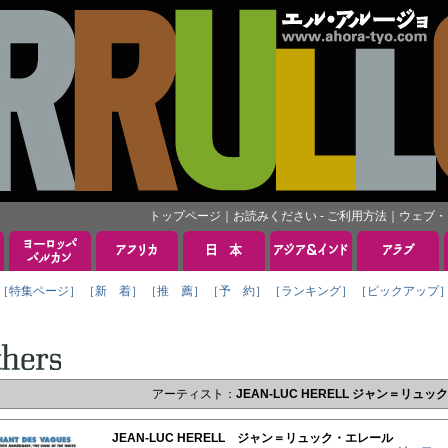
トップページ
｜
お読みください - ご利用方法
｜
ウェブ・
［特集ページ］
［新 着］
［推 薦］
［予 約］
［ランキング］
［ピックアップ
アーティスト：
JEAN-LUC HERELL ジャン＝リュ
JEAN-LUC HERELL ジャン＝リュック・エレール