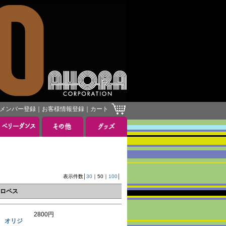
メンバー登録
｜
お客様情報登録
｜
カート
表示件数│
30
｜
50
｜
100
│
・ロペス
2800円
ミー』 オリジ