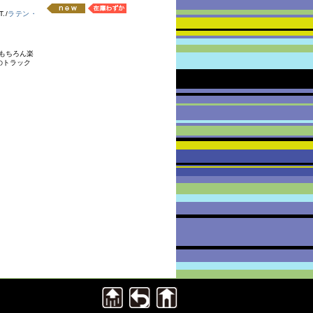
./
ラテン・
もちろん楽
のトラック