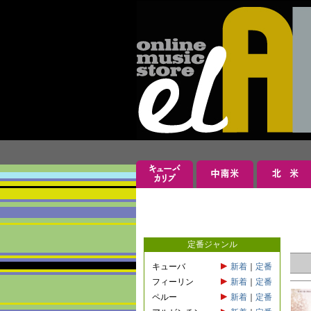
定番ジャンル
キューバ
新着
｜
定番
フィーリン
新着
｜
定番
ペルー
新着
｜
定番