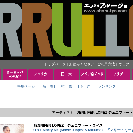
トップページ
｜
お読みください - ご利用方法
｜
ウェブ・
［特集ページ］
［新 着］
［推 薦］
［予 約］
［ランキング］
アーティスト：
JENNIFER LOPEZ ジェニファー
JENNIFER LOPEZ ジェニファー・ロペス
O.s.t. Marry Me (Movie J.lopez & Maluma) 『マリー・