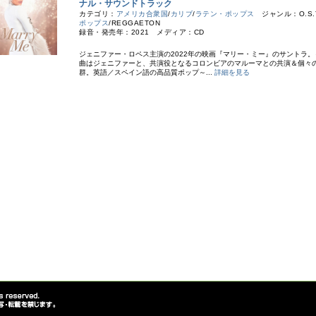
ナル・サウンドトラック
カテゴリ：
アメリカ合衆国
/
カリブ
/
ラテン・ポップス
ジャンル：O.S.T
ポップス
/REGGAETON
録音・発売年：2021 メディア：CD
ジェニファー・ロペス主演の2022年の映画『マリー・ミー』のサントラ。
曲はジェニファーと、共演役となるコロンビアのマルーマとの共演＆個々
群。英語／スペイン語の高品質ポップ～...
詳細を見る