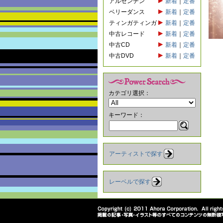
アルゼンチン
新着
｜
定番
ベリーダンス
新着
｜
定番
ティンガティンガ
新着
｜
定番
中古レコード
新着
｜
定番
中古CD
新着
｜
定番
中古DVD
新着
｜
定番
カテゴリ選択：
キーワード：
アーティストで探す
レーベルで探す