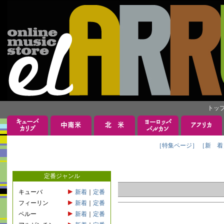
トッ
［特集ページ］
［新 着
定番ジャンル
キューバ
新着
｜
定番
フィーリン
新着
｜
定番
ペルー
新着
｜
定番