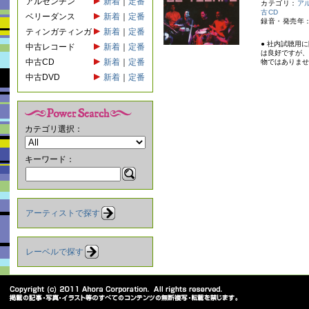
アルゼンチン
新着
｜
定番
カテゴリ：
ア
古CD
ベリーダンス
新着
｜
定番
録音・発売年：
ティンガティンガ
新着
｜
定番
● 社内試聴用
中古レコード
新着
｜
定番
は良好ですが、
中古CD
新着
｜
定番
物ではありませ
中古DVD
新着
｜
定番
カテゴリ選択：
キーワード：
アーティストで探す
レーベルで探す