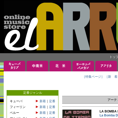
トッ
［特集ページ］
［新 着
定番ジャンル
アーテ
キューバ
新着
｜
定番
フィーリン
新着
｜
定番
LA BOMB
ペルー
新着
｜
定番
La Bomb