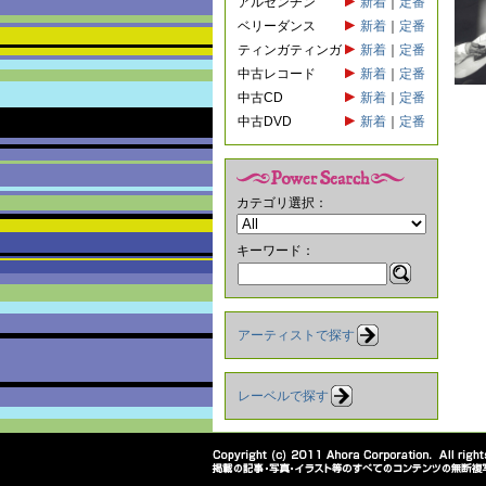
アルゼンチン
新着
｜
定番
ベリーダンス
新着
｜
定番
ティンガティンガ
新着
｜
定番
中古レコード
新着
｜
定番
中古CD
新着
｜
定番
中古DVD
新着
｜
定番
カテゴリ選択：
キーワード：
アーティストで探す
レーベルで探す