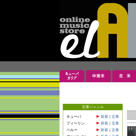
定番ジャンル
キューバ
新着
｜
定番
フィーリン
新着
｜
定番
ペルー
新着
｜
定番