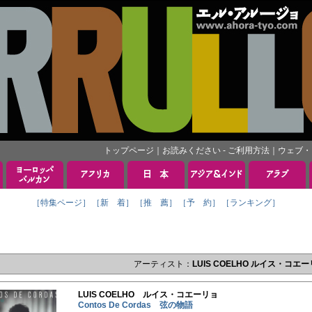
トップページ
｜
お読みください - ご利用方法
｜
ウェブ・
［特集ページ］
［新 着］
［推 薦］
［予 約］
［ランキング］
アーティスト：
LUIS COELHO ルイス・コエ
LUIS COELHO ルイス・コエーリョ
Contos De Cordas 弦の物語