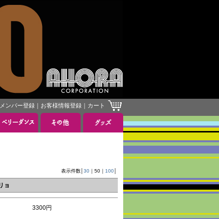
メンバー登録
｜
お客様情報登録
｜
カート
表示件数│
30
｜
50
｜
100
│
ーリョ
3300円