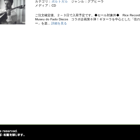
カテゴリ：
ポルトガル
ジャンル：グアヒーラ
メディア：CD
ご注文確定後、２～３日で入荷予定です。◆セール対象外◆ Rice Record
Museu do Fado Discos コラボ企画第６弾！ギターラを中心とした「
ー」を楽...
詳細を見る