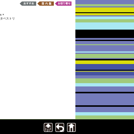
s ×
弦のタペストリ