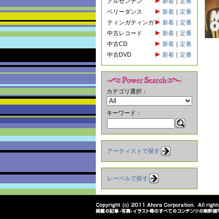
アルゼンチン
新着
｜
定番
ベリーダンス
新着
｜
定番
ティンガティンガ
新着
｜
定番
中古レコード
新着
｜
定番
中古CD
新着
｜
定番
中古DVD
新着
｜
定番
カテゴリ選択：
キーワード：
アーティストで探す
レーベルで探す