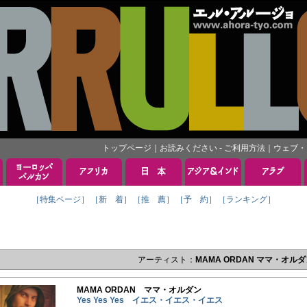
トップページ
｜
お読みください - ご利用方法
｜
ウェブ・
［特集ページ］
［新 着］
［推 薦］
［予 約］
［ランキング］
アーティスト：
MAMA ORDAN ママ・オル
MAMA ORDAN ママ・オルダン
Yes Yes Yes イエス・イエス・イエス