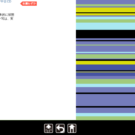
/
中古CD
本的に状態
ケ写は、実