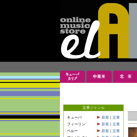
定番ジャンル
キューバ
新着
｜
定番
フィーリン
新着
｜
定番
ペルー
新着
｜
定番