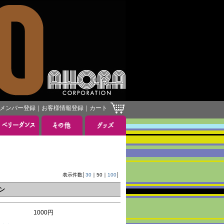
メンバー登録
｜
お客様情報登録
｜
カート
表示件数│
30
｜
50
｜
100
│
ダン
1000円