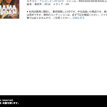
カテゴリ：
アルゼンチン
/
中古CD
ジャンル：REGGAE/DANCEHALL
録音・発売年：2014 メディア：CD
● 社内試聴用に開封し、数回視聴したCDです。中古品扱いの商品です。基
は良好ですが、個別のコンディションは、必ず下記を確認ください。ジャ
物ではありませんので。ご注意ください...
詳細を見る