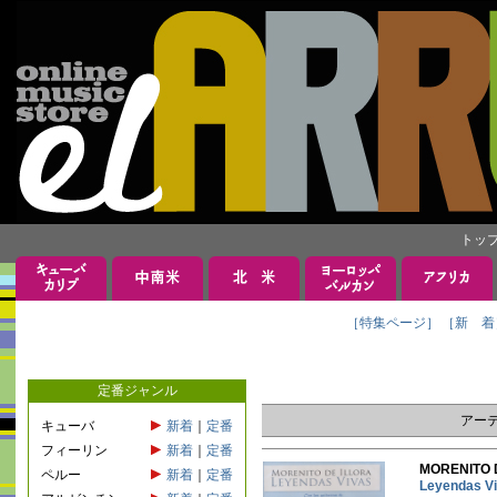
トッ
［特集ページ］
［新 着
定番ジャンル
アー
キューバ
新着
｜
定番
フィーリン
新着
｜
定番
MORENIT
ペルー
新着
｜
定番
Leyenda