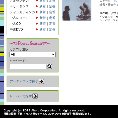
アルゼンチン
新着
｜
定番
カテゴリ：
ス
録音・発売年：
ベリーダンス
新着
｜
定番
ティンガティンガ
新着
｜
定番
1965年、グ
ギジェルモ・カ
中古レコード
新着
｜
定番
ル・パリージャ
中古CD
新着
｜
定番
中古DVD
新着
｜
定番
カテゴリ選択：
キーワード：
アーティストで探す
レーベルで探す