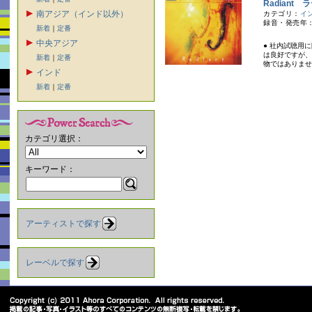
Radiant
南アジア（インド以外）
カテゴリ：
イ
録音・発売年：
新着
｜
定番
中央アジア
● 社内試聴用
は良好ですが、
新着
｜
定番
物ではありませ
インド
新着
｜
定番
カテゴリ選択：
キーワード：
アーティストで探す
レーベルで探す