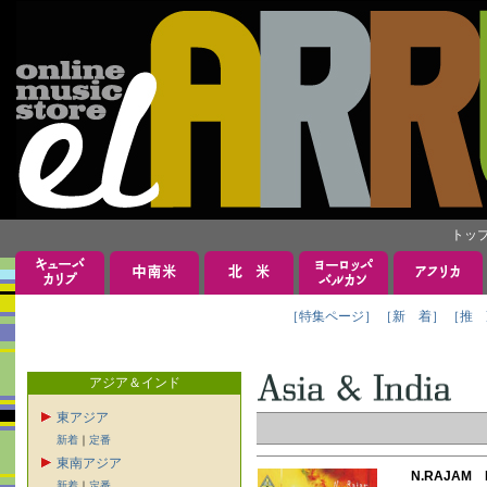
トッ
［特集ページ］
［新 着］
［推 
アジア＆インド
東アジア
新着
｜
定番
東南アジア
N.RAJAM
新着
｜
定番