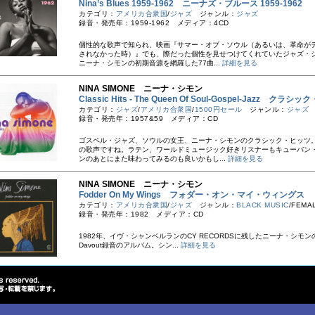
Nina’s Blues 1959-1962 ニーナズ・ブルース 1959-1962
カテゴリ：
アメリカ合衆国
/
ジャズ
ジャンル：
ジャズ
録音・発売年：1959-1962 メディア：4CD
個性的な歌声で知られ、映画『サマー・オブ・ソウル（あるいは、革命が
されなかった時）』でも、際だった個性を見せつけてくれていたジャズ・
ニーナ・シモンの初期音源を網羅した77曲...
詳細を見る
NINA SIMONE ニーナ・シモン
Classic Hits - The Queen Of Soul-Gospel-Jazz クラシ
カテゴリ：
ジャズ
/
アメリカ合衆国
/
1500円セール
ジャンル：
ジャズ
録音・発売年：1957&59 メディア：CD
ゴスペル・ジャズ、ソウルの女王、ニーナ・シモンのクラシック・ヒッツ
の歌声ですね。ラテン、ワールドミュージック好きリスナーもキューバン
ンのあとにまた味わってみるのも良いかもし...
詳細を見る
NINA SIMONE ニーナ・シモン
Fodder On My Wings フォダー・オン・マイ・ウィングス
カテゴリ：
アメリカ合衆国
/
ジャズ
ジャンル：
BLACK MUSIC
/FEMA
録音・発売年：1982 メディア：CD
1982年、イヴ・シャンベルランのCY RECORDSに残したニーナ・シモンのパ
Davout録音のアルバム。シン...
詳細を見る