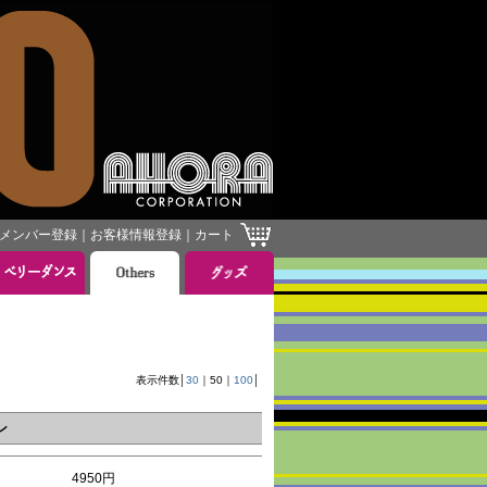
メンバー登録
｜
お客様情報登録
｜
カート
］
表示件数│
30
｜
50
｜
100
│
ン
4950円