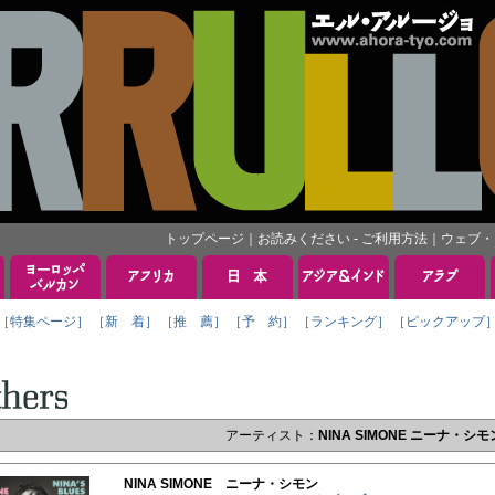
トップページ
｜
お読みください - ご利用方法
｜
ウェブ・
［特集ページ］
［新 着］
［推 薦］
［予 約］
［ランキング］
［ピックアップ
アーティスト：
NINA SIMONE ニーナ・シモ
NINA SIMONE ニーナ・シモン