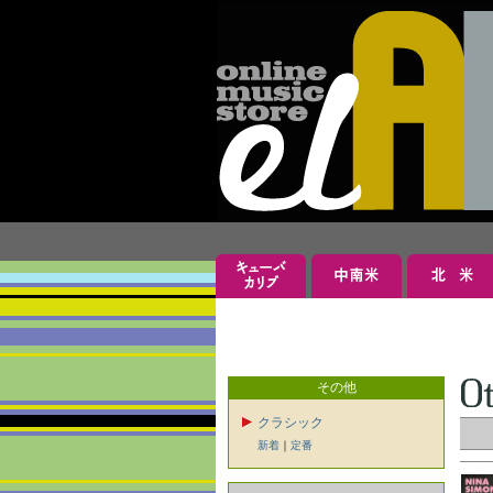
その他
クラシック
新着
｜
定番