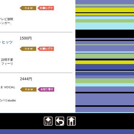
テレビ放映
シンガー、
1500円
ック・ヒッツ
。説明不要
・フィーリ
2444円
LE VOCAL
リstudio