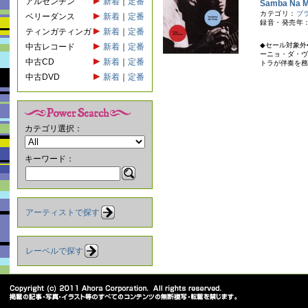
アルゼンチン
新着
｜
定番
Samba Na
カテゴリ：
ブ
ベリーダンス
新着
｜
定番
録音・発売年：
ティンガティンガ
新着
｜
定番
◆セール対象外
中古レコード
新着
｜
定番
ーニョ・ダ・ヴ
中古CD
新着
｜
定番
トラが伴奏を務
中古DVD
新着
｜
定番
カテゴリ選択：
キーワード：
アーティストで探す
レーベルで探す