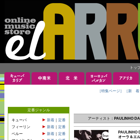
トッ
［特集ページ］
［新 着
定番ジャンル
アーティスト：
PAULINHO 
キューバ
新着
｜
定番
フィーリン
新着
｜
定番
PAULINHO
ペルー
新着
｜
定番
オーラ＆エ