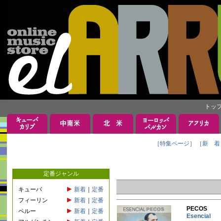
トッ
［特集ページ］
［新 着
定番ジャンル
キューバ
新着
｜
定番
フィーリン
新着
｜
定番
PECOS
ペルー
新着
｜
定番
Esencial