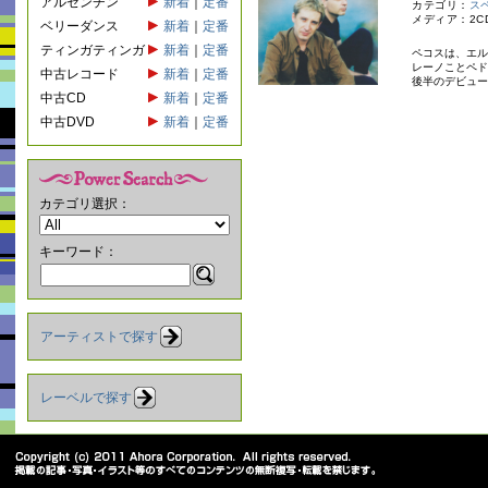
アルゼンチン
新着
｜
定番
カテゴリ：
ス
メディア：2C
ベリーダンス
新着
｜
定番
ティンガティンガ
新着
｜
定番
ペコスは、エル
レーノことペド
中古レコード
新着
｜
定番
後半のデビュー
中古CD
新着
｜
定番
中古DVD
新着
｜
定番
カテゴリ選択：
キーワード：
アーティストで探す
レーベルで探す