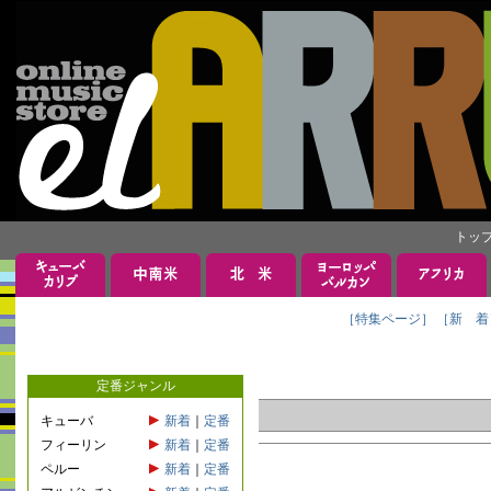
トッ
［特集ページ］
［新 着
定番ジャンル
キューバ
新着
｜
定番
フィーリン
新着
｜
定番
ペルー
新着
｜
定番