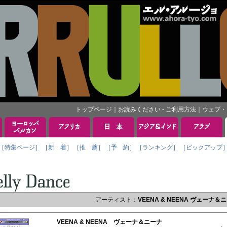
トップページ
｜
お読みください - ご利用方法
｜
ウェブ・
［特集ページ］
［新 着］
［推 薦］
［予 約］
［ランキング］
［ピックアップ
アーティスト：
VEENA & NEENA ヴェーナ＆
VEENA & NEENA ヴェーナ＆ニーナ