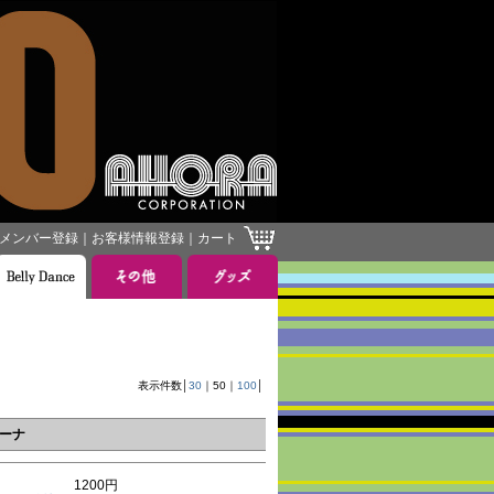
メンバー登録
｜
お客様情報登録
｜
カート
］
表示件数│
30
｜
50
｜
100
│
ニーナ
1200円