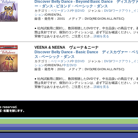
Discover Belly Dance - Beyond Basic Dance ディス
ー・ダンス - ビヨンド・ベーシック・ダンス
カテゴリ：
ベリーダンス
/
中古DVD
ジャンル：
DVD
/
ワークアウト_イ
ション
/ORIENTAL
録音・発売年：2001 メディア：DVD(REGION:ALL/NTSC)
● 社内試観用に開封し、数回視聴したDVDです。中古品扱いの商品です。
態は良好ですが、個別のコンディションは、必ず下記を確認ください。ジ
実物ではありませんので。ご注意くださ...
詳細を見る
VEENA & NEENA ヴェーナ＆ニーナ
Discover Belly Dance - Basic Dance ディスカヴァー
ス - ベーシック・ダンス
カテゴリ：
ベリーダンス
/
中古DVD
ジャンル：
DVD
/
ワークアウト_イ
ション
/ORIENTAL/
中古DVD
録音・発売年：2001 メディア：DVD(REGION:ALL/NTSC)
● 社内試観用に開封し、数回視聴したDVDです。中古品扱いの商品です。
態は良好ですが、個別のコンディションは、必ず下記を確認ください。ジ
実物ではありませんので。ご注意くださ...
詳細を見る