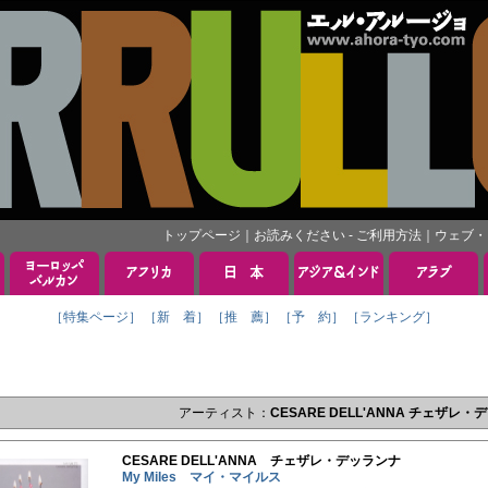
トップページ
｜
お読みください - ご利用方法
｜
ウェブ・
［特集ページ］
［新 着］
［推 薦］
［予 約］
［ランキング］
アーティスト：
CESARE DELL'ANNA チェザレ
CESARE DELL'ANNA チェザレ・デッランナ
My Miles マイ・マイルス