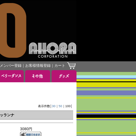
メンバー登録
｜
お客様情報登録
｜
カート
表示件数│
30
｜
50
｜
100
│
・デッランナ
3080円