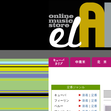
定番ジャンル
キューバ
新着
｜
定番
フィーリン
新着
｜
定番
ペルー
新着
｜
定番