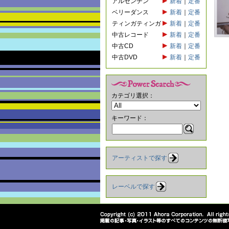
アルゼンチン
新着
｜
定番
ベリーダンス
新着
｜
定番
ティンガティンガ
新着
｜
定番
中古レコード
新着
｜
定番
中古CD
新着
｜
定番
中古DVD
新着
｜
定番
カテゴリ選択：
キーワード：
アーティストで探す
レーベルで探す