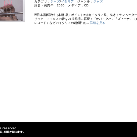
カテゴリ：
ジャズ
/
イタリア
ジャンル：
ジャズ
録音・発売年：2006 メディア：CD
※日本語解説付（本橋 卓）ポイント5倍南イタリア発、鬼才トランペッタ
リック・マイルスの音を21世紀流に再現！「オパ・クパ」「ズィーナ」（
レコード）などのイタリアの超個性的...
詳細を見る