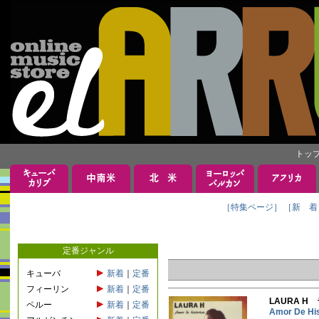
トッ
［特集ページ］
［新 着
定番ジャンル
キューバ
新着
｜
定番
フィーリン
新着
｜
定番
LAURA H
ペルー
新着
｜
定番
Amor De