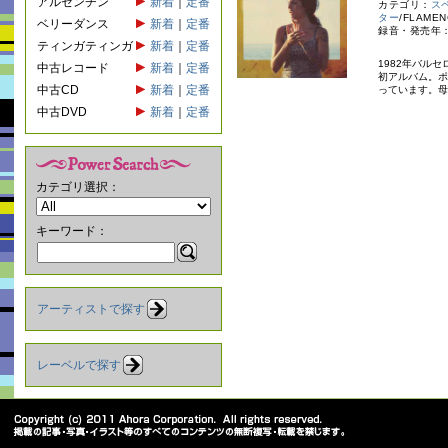
アルゼンチン
新着
｜
定番
カテゴリ：
ス
ター
/FLAMEN
ベリーダンス
新着
｜
定番
録音・発売年：
ティンガティンガ
新着
｜
定番
1982年バル
中古レコード
新着
｜
定番
初アルバム。ポ
中古CD
新着
｜
定番
っています。母
中古DVD
新着
｜
定番
カテゴリ選択：
キーワード：
アーティストで探す
レーベルで探す