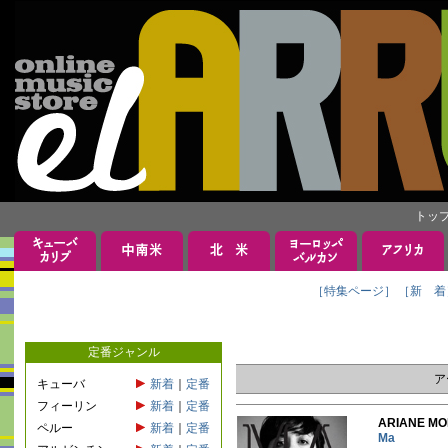
トッ
［特集ページ］
［新 着
定番ジャンル
ア
キューバ
新着
｜
定番
フィーリン
新着
｜
定番
ARIANE 
ペルー
新着
｜
定番
Ma