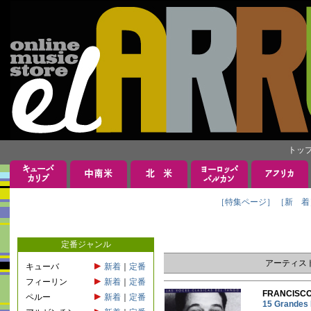
トッ
［特集ページ］
［新 着
定番ジャンル
アーティス
キューバ
新着
｜
定番
フィーリン
新着
｜
定番
FRANCIS
ペルー
新着
｜
定番
15 Gran