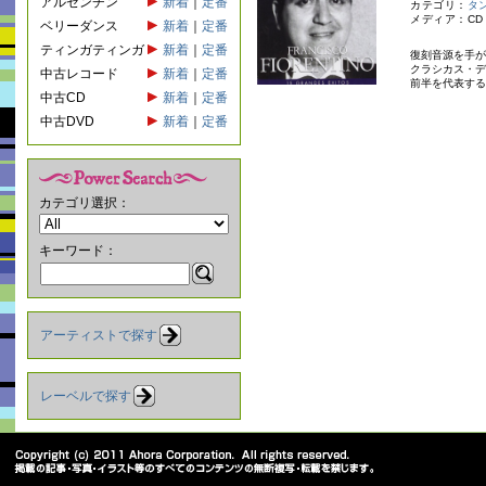
アルゼンチン
新着
｜
定番
カテゴリ：
タ
メディア：CD
ベリーダンス
新着
｜
定番
ティンガティンガ
新着
｜
定番
復刻音源を手が
クラシカス・デ
中古レコード
新着
｜
定番
前半を代表する
中古CD
新着
｜
定番
中古DVD
新着
｜
定番
カテゴリ選択：
キーワード：
アーティストで探す
レーベルで探す