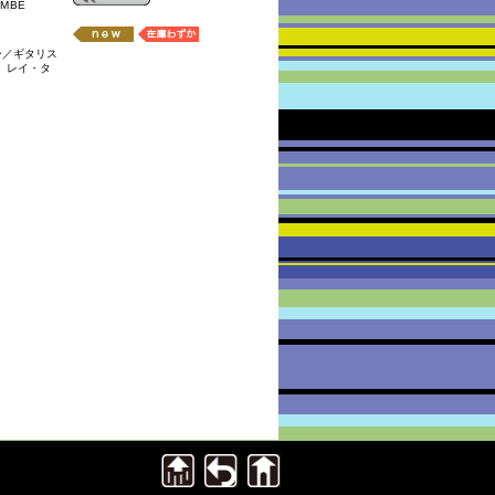
OMBE
ー／ギタリス
、レイ・タ