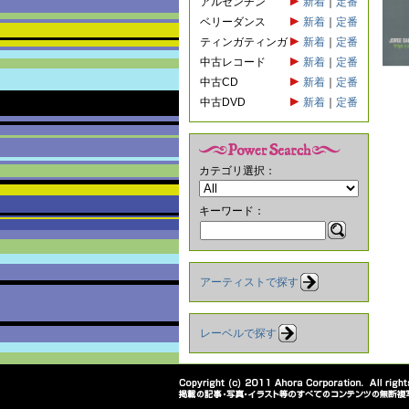
アルゼンチン
新着
｜
定番
ベリーダンス
新着
｜
定番
ティンガティンガ
新着
｜
定番
中古レコード
新着
｜
定番
中古CD
新着
｜
定番
中古DVD
新着
｜
定番
カテゴリ選択：
キーワード：
アーティストで探す
レーベルで探す