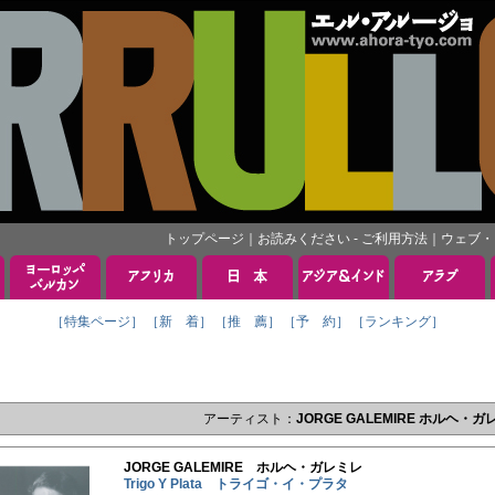
トップページ
｜
お読みください - ご利用方法
｜
ウェブ・
［特集ページ］
［新 着］
［推 薦］
［予 約］
［ランキング］
アーティスト：
JORGE GALEMIRE ホルヘ・ガ
JORGE GALEMIRE ホルヘ・ガレミレ
Trigo Y Plata トライゴ・イ・プラタ