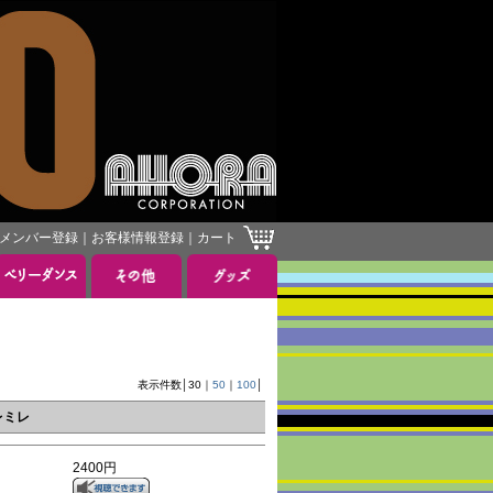
メンバー登録
｜
お客様情報登録
｜
カート
表示件数│
30
｜
50
｜
100
│
レミレ
2400円