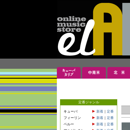
定番ジャンル
キューバ
新着
｜
定番
フィーリン
新着
｜
定番
ペルー
新着
｜
定番