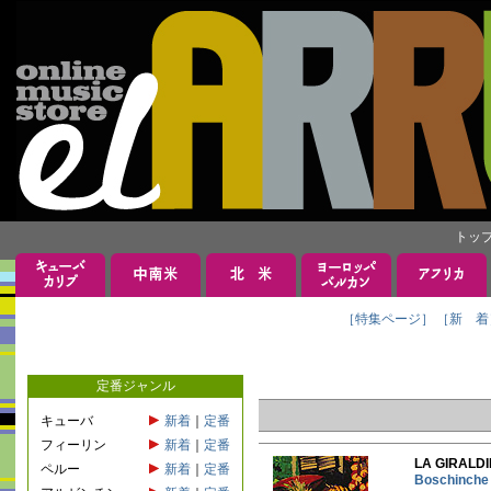
トッ
［特集ページ］
［新 着
定番ジャンル
キューバ
新着
｜
定番
フィーリン
新着
｜
定番
LA GIRA
ペルー
新着
｜
定番
Boschin