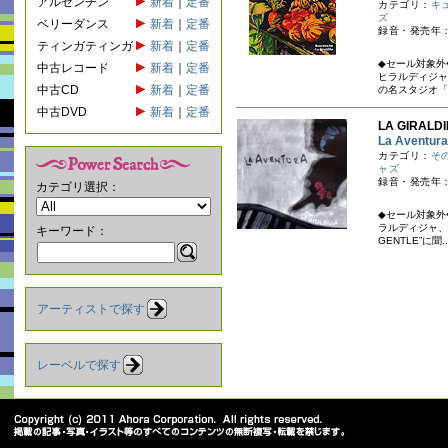
アルゼンチン
新着
｜
定番
カテゴリ：
キ
ズ
ベリーダンス
新着
｜
定番
録音・発売年：
ティンガティンガ
新着
｜
定番
◆セール対象外
中古レコード
新着
｜
定番
ヒラルディジャ
中古CD
新着
｜
定番
の名スタジオ「E
中古DVD
新着
｜
定番
LA GIRA
La Aven
カテゴリ：
そ
ャズ
録音・発売年：2
カテゴリ選択：
◆セール対象外
ラルディジャ、待
キーワード：
GENTLE”に聞..
アーティストで探す
レーベルで探す