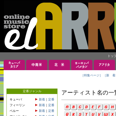
トッ
［特集ページ］
［新 着
定番ジャンル
アーティスト名の一
キューバ
新着
｜
定番
フィーリン
新着
｜
定番
ペルー
新着
｜
定番