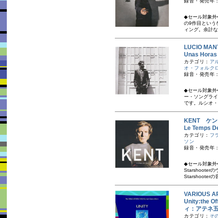
録音・発売年：
◆セール対象外
の9作目という
ィング。余計な
LUCIO MA
Unas Ho
カテゴリ：
ア
オ・フォルク
録音・発売年：
◆セール対象外
ー・ソングライ
です。ルシオ・
KENT ケ
Le Temps 
カテゴリ：
フ
ソン
録音・発売年：
◆セール対象外
Starshoo
Starshooter
VARIOUS A
Unity:the 
ィ：アテネ五
カテゴリ：
そ