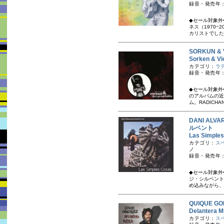
録音・発売年：
◆セール対象外
ネス（1970
カリストでした。
SORKUN &
Sorken & V
カテゴリ：
ラ
録音・発売年：
◆セール対象外
のアルバムの近
ム。RADICHA
DANI ALV
ルベント
Las Simpl
カテゴリ：
ス
ノ
録音・発売年：
◆セール対象外
ジ・シルベント
め込みながら、
QUIQUE 
Delantera 
カテゴリ：
ス