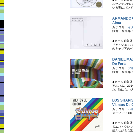
ルゼンチンのバ
いる実にバンド
ARMANDO 
Alma
カテゴリ：
イ
録音・発売年：
◆セール対象外
リア・ジェノバ
のキャリアのベ
DANIEL 
De Feria
カテゴリ：
ア
録音・発売年：
◆セール対象外
アルバム、20
た。他にも、ジ
LOS SHA
Vientos 
カテゴリ：
ペ
メディア：CD
◆セール対象外
ヌエバ・クレマ
耐えながらも出