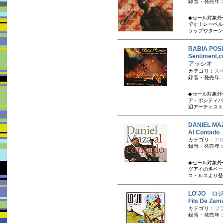
録音・発売年：
◆セール対象外
です！レーベルは
ラップやターンテ
RABIA P
Sentimen
アッシオ
カテゴリ：
ス
録音・発売年：20
◆セール対象外
ア・ポシティバ
辺アーティスト
DANIEL 
Al Cont
カテゴリ：
ア
録音・発売年：
◆セール対象外
グアイの名ベー
ス・ルスより登
LO'JO ロ
Fils De 
カテゴリ：
フ
録音・発売年：