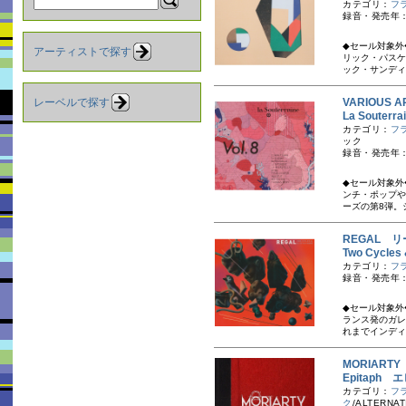
カテゴリ：
フ
録音・発売年：
◆セール対象外
アーティストで探す
リック・パス
ック・サンディ.
レーベルで探す
VARIOUS A
La Souter
カテゴリ：
フ
ック
録音・発売年：
◆セール対象外
ンチ・ポップや
ーズの第8弾。
REGAL 
Two Cycl
カテゴリ：
フ
録音・発売年：
◆セール対象外
ランス発のガレ
れまでインディ
MORIART
Epitaph 
カテゴリ：
フ
ク
/ALTERNAT