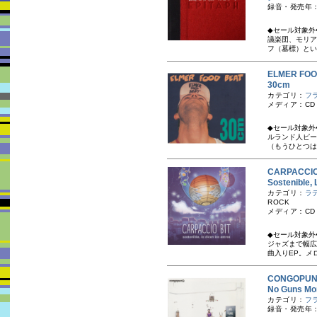
録音・発売年：
◆セール対象外
議楽団、モリア
フ（墓標）とい
ELMER FO
30cm
カテゴリ：
フ
メディア：CD
◆セール対象外
ルランド人ピータ
（もうひとつはあ
CARPACCI
Sostenible,
カテゴリ：
ラ
ROCK
メディア：CD
◆セール対象外◆
ジャズまで幅広
曲入りEP。メロ
CONGOP
No Guns M
カテゴリ：
フ
録音・発売年：