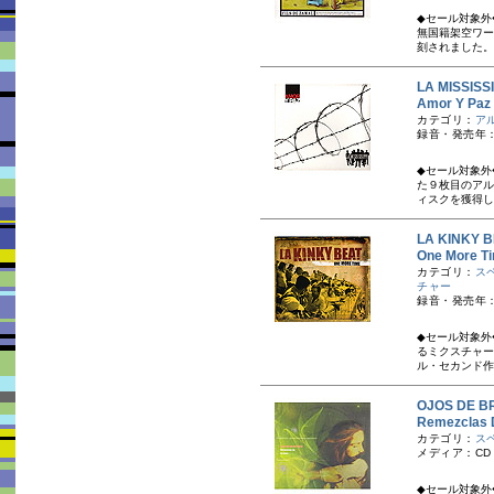
◆セール対象外
無国籍架空ワー
刻されました。
LA MISSI
Amor Y 
カテゴリ：
ア
録音・発売年：
◆セール対象外
た９枚目のアル
ィスクを獲得し
LA KINK
One Mor
カテゴリ：
ス
チャー
録音・発売年：
◆セール対象外
るミクスチャー
ル・セカンド作
OJOS DE
Remezcl
カテゴリ：
ス
メディア：CD
◆セール対象外