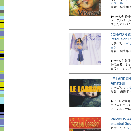
ガスカル
録音・発売年：
◆セール対象外
ン・アルベール
スしたアルバム
JONATAN 
Percusion 
カテゴリ：
ベ
ョン
録音・発売年：
◆セール対象外
トの王者、ホッ
品です。オリジナ
LE LARR
Amateur
カテゴリ：
フ
録音・発売年：
◆セール対象外
ティストとして
ツ、アルノーに
VARIOUS A
Istanbul Ge
カテゴリ：
ベ