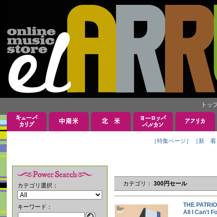
トッ
［特集ページ］
［新 着
カテゴリ：
300円セール
カテゴリ選択：
THE PAT
キーワード：
All I Can't