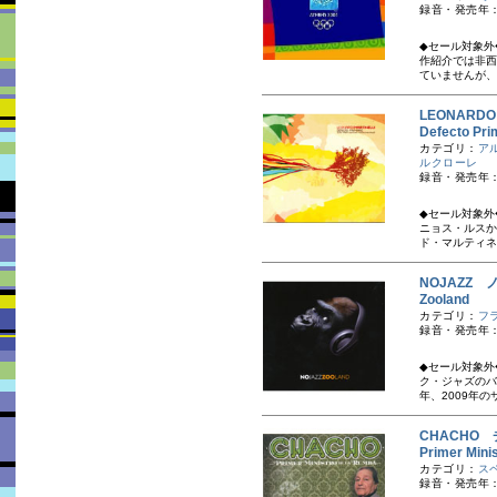
録音・発売年：
◆セール対象外
作紹介では非西
ていませんが、
LEONARD
Defecto Pr
カテゴリ：
ア
ルクローレ
録音・発売年：
◆セール対象外
ニョス・ルスか
ド・マルティネ
NOJAZZ
Zooland
カテゴリ：
フ
録音・発売年：
◆セール対象外
ク・ジャズのバ
年、2009年の
CHACHO
Primer Min
カテゴリ：
ス
録音・発売年：