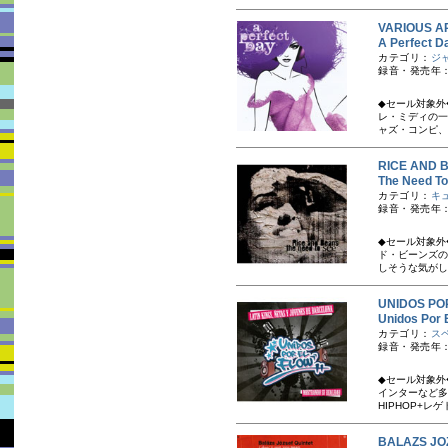
VARIOUS A
A Perfe
カテゴリ：
ジ
録音・発売年：
◆セール対象外
レ・ミディの一
ャズ・コンピ、A 
RICE AN
The Nee
カテゴリ：
キ
録音・発売年：
◆セール対象外
ド・ビーンズの
しそうな気がし
UNIDOS 
Unidos P
カテゴリ：
ス
録音・発売年：
◆セール対象外
インターなど多
HIPHOP+レ
BALAZS J