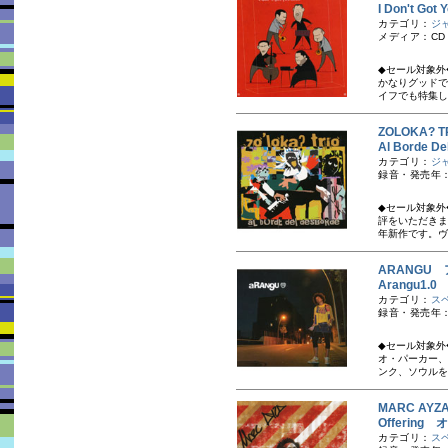
I Don't Go
カテゴリ：
ジ
メディア：CD
◆セール対象外
かなりグッドで
イフでも特集し
ZOLOKA?
Al Borde
カテゴリ：
ジ
録音・発売年：
◆セール対象外
評をいただきま
年新作です。ヴ
ARANGU
Arangu1.
カテゴリ：
ス
録音・発売年：
◆セール対象外
オ・パーカー、
ンク、ソウルを
MARC AY
Offering
カテゴリ：
ス