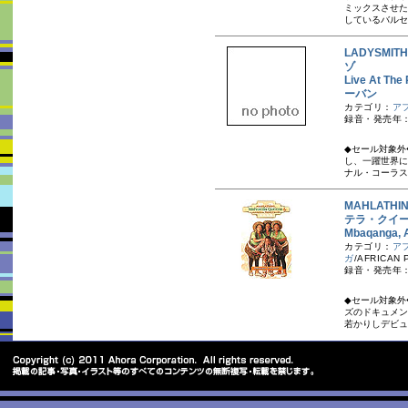
ミックスさせた
しているバルセ
LADYSMI
ゾ
Live At 
ーバン
カテゴリ：
ア
録音・発売年：1
◆セール対象外
し、一躍世界に
ナル・コーラス
MAHLATHI
テラ・クイ
Mbaqanga
カテゴリ：
ア
ガ
/AFRICAN 
録音・発売年：1
◆セール対象外
ズのドキュメン
若かりしデビュ