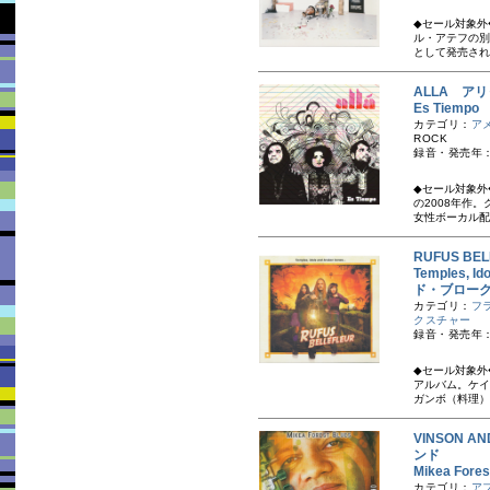
◆セール対象外
ル・アテフの別
として発売され
ALLA アリ
Es Tiemp
カテゴリ：
ア
ROCK
録音・発売年：
◆セール対象外
の2008年作
女性ボーカル配
RUFUS B
Temples,
ド・ブロー
カテゴリ：
フ
クスチャー
録音・発売年：
◆セール対象外
アルバム。ケイ
ガンボ（料理）
VINSON 
ンド
Mikea Fore
カテゴリ：
ア