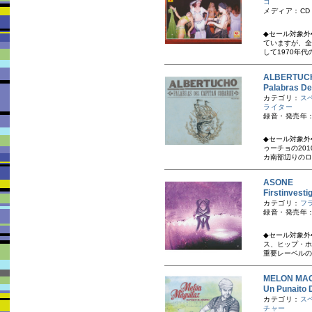
コ
メディア：CD
◆セール対象外
ていますが、全
して1970年代
ALBERT
Palabras D
カテゴリ：
ス
ライター
録音・発売年：
◆セール対象外
ゥーチョの20
カ南部辺りのロ
ASONE
Firstinvest
カテゴリ：
フ
録音・発売年：
◆セール対象外
ス、ヒップ・ホ
重要レーベルのひ
MELON M
Un Punaito
カテゴリ：
ス
チャー