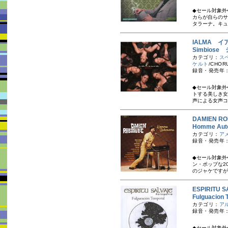
◆セール対象外
カらが自らのサ
タラーナ。キュ
IALMA イ
Simbios
カテゴリ：
ス
ケルト
/CHOR
録音・発売年：
◆セール対象外
トする美しき女
声による女声コ
DAMIEN 
Homme Au
カテゴリ：
ア
録音・発売年：
◆セール対象外
ン・ポップな2
のジャケですが
ESPIRIT
Fulguaci
カテゴリ：
ア
録音・発売年：
◆セール対象外