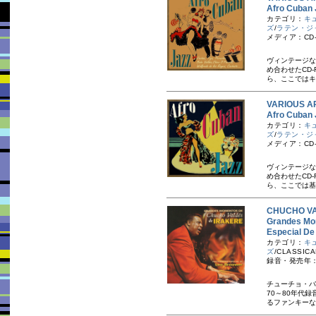
Afro Cub
カテゴリ：
キ
ズ
/
ラテン・ジ
メディア：CD-
ヴィンテージな
め合わせたCD
ら、ここではキ
VARIOUS A
Afro Cu
カテゴリ：
キ
ズ
/
ラテン・ジ
メディア：CD-
ヴィンテージな
め合わせたCD
ら、ここでは基
CHUCHO 
Grandes Mom
Especial
カテゴリ：
キ
ズ
/CLASSICA
録音・発売年：
チューチョ・バ
70～80年代
るファンキーな