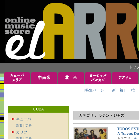
トッ
［特集ページ］
［新 着］
［推 
CUBA
カテゴリ：
ラテン・ジャズ
キューバ
新着
｜
定番
TODOS E
カリブ
A Traves
カテゴリ：
キ
新着
｜
定番