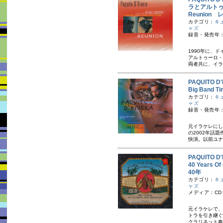
ラとアルト
Reunion
カテゴリ：
キ
ャズ
録音・発売年：
1990年に、
アルトゥーロ・
両者共に、イラ
PAQUITO
Big Ban
カテゴリ：
キ
ャズ
録音・発売年：
元イラケレにし
の2002年話
快演。以前ユナ
PAQUITO
40 Years
40年
カテゴリ：
キ
ャズ
メディア：CD
元イラケレで、
トラを引き継ぐ
クラリネット奏