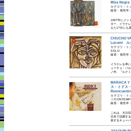
Misa Ne
カテゴリ：
キ
録音・発売年：
1987年にメ
ター、イラケレ
えた17分にも
CHUCHO 
Lucumi 
カテゴリ：
キ
SOLO
録音・発売年：
イラケレを率い
ューチョ・バル
ノ作、『ルクミ
MARACA Y
ス・トドス
Reencue
カテゴリ：
キ
ズ
/CONTEMP
録音・発売年：20
これは、大注目
日本で活躍する
表するキューバ