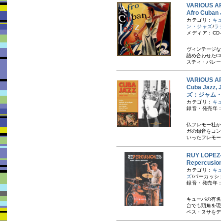
VARIOUS AR
Afro Cu
カテゴリ：
キ
ン・ジャズ
/
ラ
メディア：CD-
ヴィンテージな
詰め合わせたC
スティ・バレー
VARIOUS AR
Cuba Jazz
ズ：ジャム
カテゴリ：
キ
録音・発売年：1
仏フレモー社か
ガの録音をコン
いったフレモー
RUY LOP
Repercu
カテゴリ：
キ
ズ
/パーカッシ
録音・発売年：2
キューバの有名
台でも頭角を現
ペス・ヌサをデ