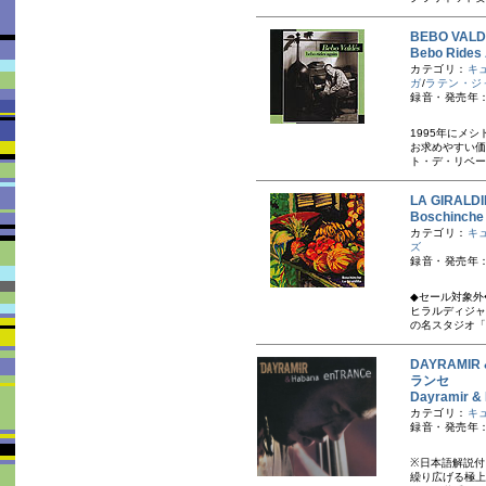
BEBO VA
Bebo Ri
カテゴリ：
キ
ガ
/
ラテン・ジ
録音・発売年：
1995年にメ
お求めやすい価
ト・デ・リベー
LA GIRA
Boschin
カテゴリ：
キ
ズ
録音・発売年：
◆セール対象外
ヒラルディジャ
の名スタジオ「E
DAYRAMI
ランセ
Dayramir
カテゴリ：
キ
録音・発売年：
※日本語解説付
繰り広げる極上