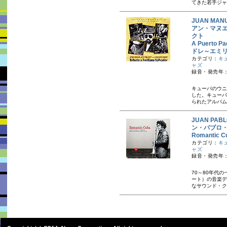
てきた若手ジャ
JUAN MANU
アン・マヌ
クト
A Puerto P
ドレ～エミ
カテゴリ：
キ
ャズ
録音・発売年：
キューバのウニ
した。キューバ
られたアルバム
JUAN PABL
ン・パブロ
Romanti
カテゴリ：
キ
ャズ
録音・発売年：
70～80年代
ート）の音楽デ
なサウンド・ク