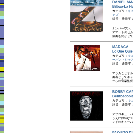
DANIEL 
Bilbao-L
カテゴリ：
キ
ャズ
録音・発売年：
ナンバーワン、
アマートのセカ
演奏を聞かせて
MARACA
Lo Que Q
カテゴリ：
キ
ーバン・ジャ
録音・発売年：
マラカことオル
奏者としてキャ
ラらの音楽監督
BOBBY C
Bembedo
カテゴリ：
キ
録音・発売年：
アフロキューバ
うえに独特なス
ンドのキューバ
PAQUITO 