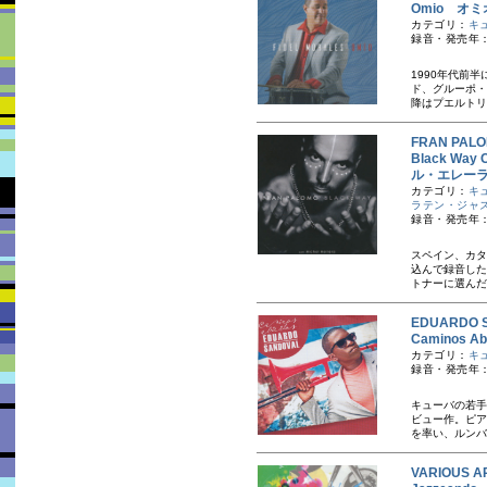
Omio オミ
カテゴリ：
キ
録音・発売年：
1990年代前
ド、グルーポ・
降はプエルトリ
FRAN PA
Black Wa
ル・エレー
カテゴリ：
キ
ラテン・ジャ
録音・発売年：
スペイン、カタ
込んで録音した
トナーに選んだ
EDUARDO
Caminos
カテゴリ：
キ
録音・発売年：
キューバの若手
ビュー作。ピア
を率い、ルンバ
VARIOUS AR