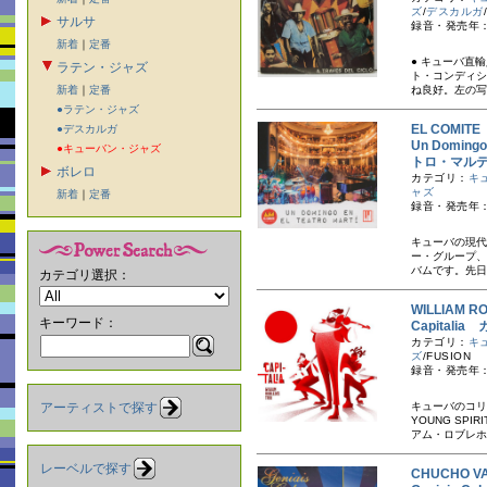
ズ
/
デスカルガ
/
サルサ
録音・発売年：
新着
｜
定番
● キューバ直
ラテン・ジャズ
ト・コンディシ
新着
｜
定番
ね良好。左の写
●ラテン・ジャズ
EL COMI
●デスカルガ
Un Domin
●キューバン・ジャズ
トロ・マル
ボレロ
カテゴリ：
キ
ャズ
新着
｜
定番
録音・発売年：
キューバの現代
ー・グループ、
バムです。先日
カテゴリ選択：
WILLIAM
キーワード：
Capitali
カテゴリ：
キ
ズ
/FUSION
録音・発売年：
アーティストで探す
キューバのコリ
YOUNG S
アム・ロブレホ率
レーベルで探す
CHUCHO 