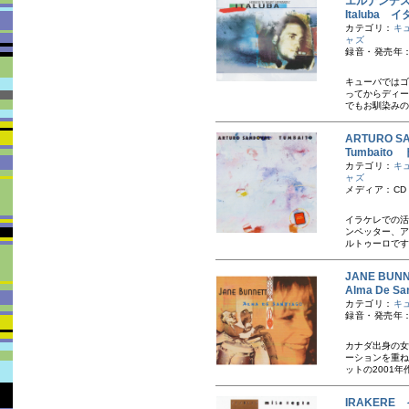
エルナンデ
Italuba 
カテゴリ：
キ
ャズ
録音・発売年：
キューバではゴ
ってからディー
でもお馴染みの
ARTURO 
Tumbait
カテゴリ：
キ
ャズ
メディア：CD
イラケレでの活
ンペッター、ア
ルトゥーロです
JANE BU
Alma De
カテゴリ：
キ
録音・発売年：
カナダ出身の女
ーションを重ね
ットの2001年
IRAKERE