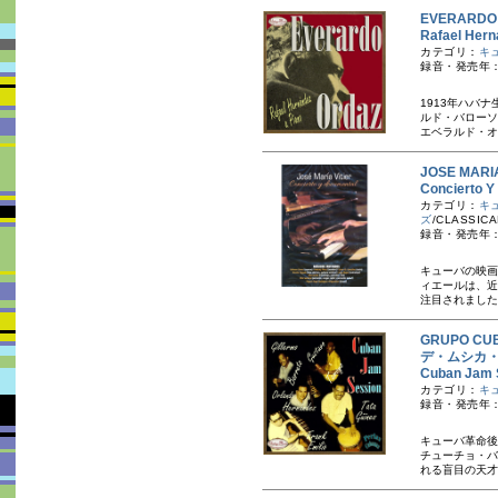
EVERARD
Rafael 
カテゴリ：
キ
録音・発売年：
1913年ハバ
ルド・バローソ
エベラルド・オ
JOSE MA
Conciert
カテゴリ：
キ
ズ
/CLASSI
録音・発売年：2
キューバの映画
ィエールは、近
注目されました。
GRUPO C
デ・ムシカ
Cuban J
カテゴリ：
キ
録音・発売年：
キューバ革命後
チューチョ・バ
れる盲目の天才