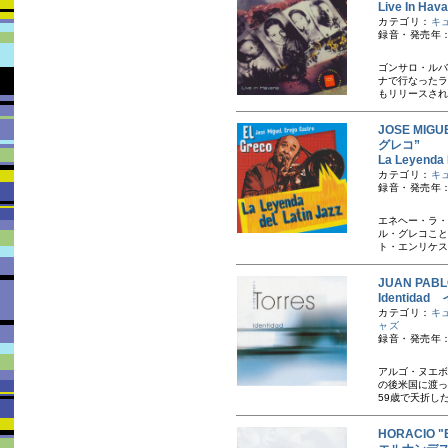
Live In 
カテゴリ：
キ
録音・発売年：
ゴンサロ・ルバ
ナで行なったラ
もリリースされ
JOSE MIG
グレコ”
La Leyen
カテゴリ：
キ
録音・発売年：
エネヘー・ラ・
ル・グレコこと
ト・エンリケス
JUAN PA
Identida
カテゴリ：
キ
ャズ
録音・発売年：
アルゴ・ヌエボ
の後米国に渡っ
59歳で夭折した
HORACIO