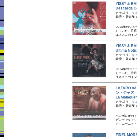
YISSY &
Descarg
カテゴリ：
キ
録音・発売年：20
2014年のジ
していた、注目
ユネスコのイン
YISSY &
Ultima N
カテゴリ：
キ
録音・発売年：
2014年のジ
していた、注目
ユネスコのイン
LAZARO V
ン・ジャズ
La Mala
カテゴリ：
キ
録音・発売年：
バンボレオのド
ガンテでキャリ
ド、ニーニョ・
FIDEL M