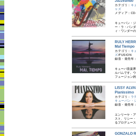
Jazzean
カテゴリ：
キ
ャズ
メディア：CD-
キューバン・ジ
ー・ラ・バンダ
ィ・ワンダーの
RULY HE
Mal Tie
カテゴリ：
キ
ズ
/FUSION
録音・発売年：20
キューバ音楽界
ルバムです。ウ
フュージョン的
LISSY A
Pianissi
カテゴリ：
ラ
キューバン・
録音・発売年：
エンリーケ・ア
スト、リシー・
るプロデュース
GONZALO