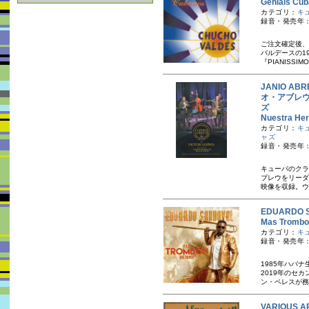
Geniais
カテゴリ：
キ
録音・発売年：
ご注文確定後、
バルデースの1
『PIANISSI
JANIO ABR
オ・アブレウ
ズ
Nuestra 
カテゴリ：
キ
ャズ
録音・発売年：20
キューバのクラ
ブレウをリーダ
映像を収録。ウ
EDUARDO
Mas Tro
カテゴリ：
キ
録音・発売年：
1985年ハバ
2019年のセ
ン・ペレスが務
VARIOUS A