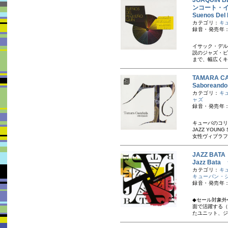
JOAQUIN 
ンコート・
Suenos 
カテゴリ：
キ
録音・発売年：
イサック・デル
説のジャズ・ピ
まで、幅広くキ
TAMARA 
Saborea
カテゴリ：
キ
ャズ
録音・発売年：
キューバのコリ
JAZZ YOU
女性ヴィブラフォ
JAZZ BA
Jazz Bat
カテゴリ：
キ
キューバン・
録音・発売年：
◆セール対象外
面で活躍する（
たユニット、ジ