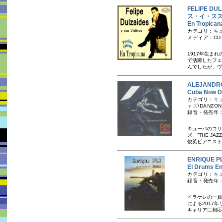
FELIPE D
ス・イ・ス
En Trop
カテゴリ：
キ
メディア：CD-
1917年生ま
で活躍したフェ
んでしたが、ヴ
ALEJAND
Cuba No
カテゴリ：
キ
ャズ
/DANZON
録音・発売年：20
キューバのコリ
ズ、“THE JA
俊英ピアニスト、
ENRIQUE
El Drum
カテゴリ：
キ
録音・発売年：20
イラケレの一員
による2017
キャリアに相応