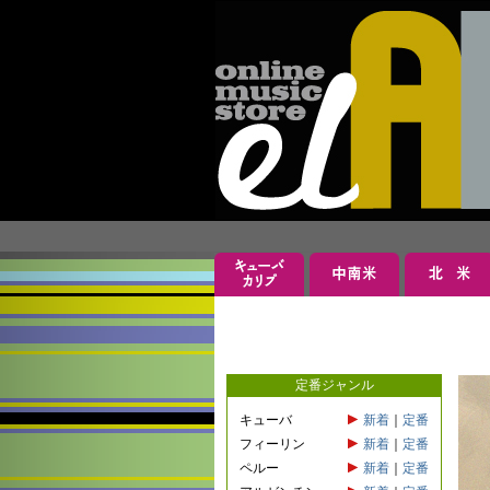
定番ジャンル
キューバ
新着
｜
定番
フィーリン
新着
｜
定番
ペルー
新着
｜
定番