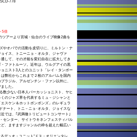
CD-778
ト5倍
年のツアーより宮城・仙台のライブ映像2曲を
。
ズやオパでの活動を皮切りに、ミルトン・ナ
ジョイス、トニーニョ・オルタ、ジャヴァ
を通して、その才能を変幻自在に拡大してき
ゴ・ファトルーソ。近年は、ウルグアイの黒
ショニスト3人とのユニット「レイ・タンボー
」は弊社からこれまで２枚のアルバムを国内
のブラジル、アルゼンチン・ファン以外に、
びました。
する数少ない日本人パーカッショニスト、ヤヒ
多くのジャズ界を代表するミュ－ジシャンと
「エスケン＆ホットボンボンズ」のレギュラ
ドナート、トニ－ニョ･オルタ、ジョイスな
近では、｢武満徹トリビュートコンサート｣
ィ・センター、サイトウキネンフェスティバル
など、ますますジャンルの枠を超えた幅広い
けるデュオ・ユニット“ドス・オリエンタレ