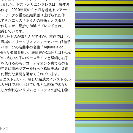
しました。ドス・オリエンタレスは、毎年夏
作は、2010年夏の２ヶ月を超えるツアー中
オ・ワークを重ねた結果創り上げられた作
れてきた二人の「あうんの呼吸」とスタジ
音作り」が、絶妙な加減でブレンドされ、こ
獲得しています。
ンジしたものがほとんどですが、本作では、ウ
「戦場のメリークリスマス」のカバー（7拍子
ーソの名曲中の名曲「Aquarela do
って様々な楽器を用い、表情豊かに繰り広げられ
ゴの力強い左手のベースラインと繊細な右手
グを入れるのもアコーディオンを奏でるのも
昨年共に南米ツアーを行った松田美緒が２曲
また新たな展開を魅せてくれています。
ショニストという、珍しい編成のインストゥル
二人だけで創り上げているとは想像できない
にしか創れないリズムとメロディの妙をお楽
・トレス