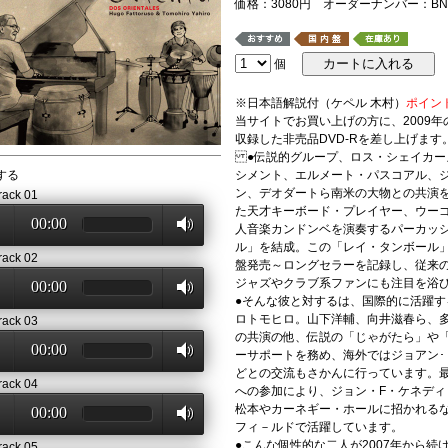
価格：3080円 オーダーナンバー：BNS
個
※日本語解説付（ケペル 木村）
ポイン
当サイトでお買い上げの方に、2009
収録した非売品DVD-Rを差し上げます
●伝説的グループ、ロス・シェイカー
する
シメント、エルメート・パスコアル、
ン、デオダートら南米の大物との共演
rack 01
た天才キーボード・プレイヤー、ウー
00:00
人音楽カンドンベを演奏するパーカッ
ル」を結成。この「レイ・タンボール
rack 02
盤発売～ロングセラーを記録し、従来
ジャズやクラブ系ファンにも注目を浴
00:00
●そんな彼と対するは、国際的に活躍
ロトモヒロ。山下洋輔、向井滋春ら、
rack 03
の共演の他、伝説の「じゃがたら」や
00:00
ーサポートを務め、海外ではジョアン･
どとの交流もさかんに行っています。最
rack 04
への参加により、ジョン・F・ケネデ
松本やカーネギー・ホールに招かれる
00:00
フィ－ルドで活躍しています。
●こんな個性的な二人が2007年から続
rack 05