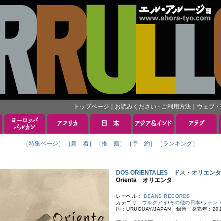
トップページ
｜
お読みください - ご利用方法
｜
ウェブ・
［特集ページ］
［新 着］
［推 薦］
［予 約］
［ランキング］
DOS ORIENTALES ドス・オリエン
Orienta オリエンタ
レーベル：
BEANS RECORDS
カテゴリ：
ウルグアイ
/
その他の日本
/
ラテン
国：URUGUAY/JAPAN 録音・発売年：2