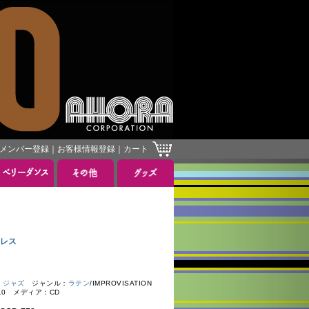
メンバー登録
｜
お客様情報登録
｜
カート
タレス
・ジャズ
ジャンル：
ラテン
/IMPROVISATION
010 メディア：CD