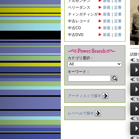
アルゼンチン
新着
｜
定番
ベリーダンス
新着
｜
定番
ティンガティンガ
新着
｜
定番
中古レコード
新着
｜
定番
中古CD
新着
｜
定番
中古DVD
新着
｜
定番
試聴
カテゴリ選択：
T
キーワード：
T
アーティストで探す
T
レーベルで探す
T
T