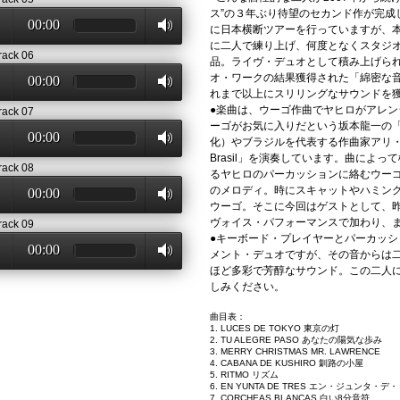
ス”の３年ぶり待望のセカンド作が完成
00:00
に日本横断ツアーを行っていますが、本
に二人で練り上げ、何度となくスタジ
rack 06
品。ライヴ・デュオとして積み上げら
オ・ワークの結果獲得された「綿密な
00:00
れまで以上にスリリングなサウンドを
●楽曲は、ウーゴ作曲でヤヒロがアレ
rack 07
ーゴがお気に入りだという坂本龍一の
00:00
化）やブラジルを代表する作曲家アリ・バホ
Brasil」を演奏しています。曲によ
rack 08
るヤヒロのパーカッションに絡むウー
のメロディ。時にスキャットやハミン
00:00
ウーゴ。そこに今回はゲストとして、
ヴォイス・パフォーマンスで加わり、
rack 09
●キーボード・プレイヤーとパーカッ
00:00
メント・デュオですが、その音からは
ほど多彩で芳醇なサウンド。この二人
しみください。
曲目表：
1. LUCES DE TOKYO 東京の灯
2. TU ALEGRE PASO あなたの陽気な歩み
3. MERRY CHRISTMAS MR. LAWRENCE
4. CABANA DE KUSHIRO 釧路の小屋
5. RITMO リズム
6. EN YUNTA DE TRES エン・ジュンタ・デ
7. CORCHEAS BLANCAS 白い8分音符