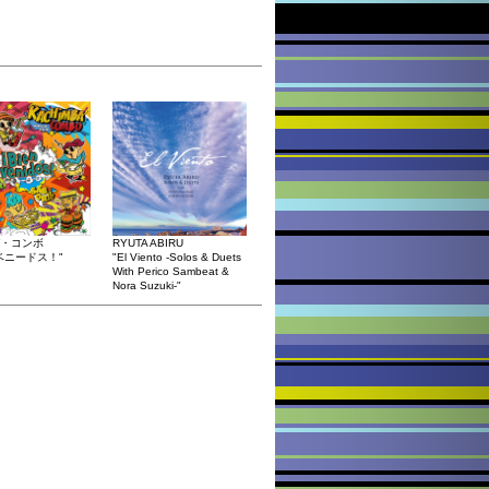
・コンボ
RYUTA ABIRU
ベニードス！"
"El Viento -Solos & Duets
With Perico Sambeat &
Nora Suzuki-"