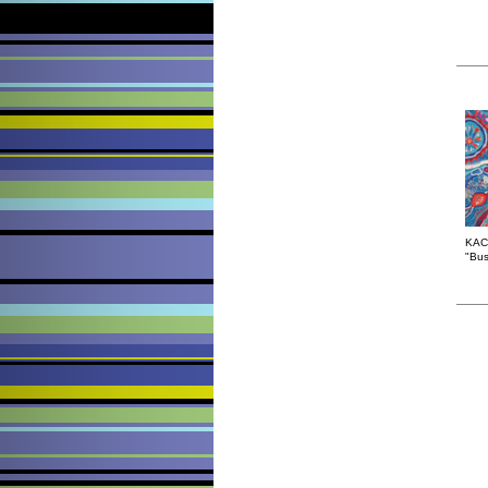
KAC
"Bus