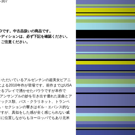
307
CDです。中古品扱いの商品です。
ンディションは、必ず下記を確認ください。
。ご注意ください。
をいただいているアルゼンチンの超美女ピアニ
よる2010年作が登場です。前作まではUSA
せるプレイで湧かせたパウラですが本作で
のアンサンブルの妙を引き出す優れた楽曲とア
サックス類、バス・クラリネット、トランペ
ム・セクションの響きはギル・エバンス的な
ですが、真似をした感が全く感じられない威
米に位置しながらもヨーロッパでもあり北米
。