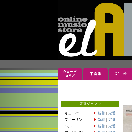
定番ジャンル
キューバ
新着
｜
定番
フィーリン
新着
｜
定番
ペルー
新着
｜
定番