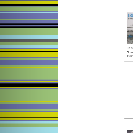
LES
"Live
196