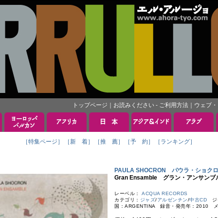
トップページ
｜
お読みください - ご利用方法
｜
ウェブ・
［特集ページ］
［新 着］
［推 薦］
［予 約］
［ランキング］
PAULA SHOCRON パウラ・ショク
Gran Ensamble グラン・アンサンブ
レーベル：
ACQUA RECORDS
カテゴリ：
ジャズ
/
アルゼンチン
/
中古CD
ジ
国：ARGENTINA 録音・発売年：2010 