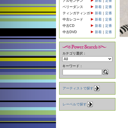
アルゼンチン
新着
｜
定番
ベリーダンス
新着
｜
定番
ティンガティンガ
新着
｜
定番
中古レコード
新着
｜
定番
中古CD
新着
｜
定番
中古DVD
新着
｜
定番
カテゴリ選択：
キーワード：
アーティストで探す
レーベルで探す