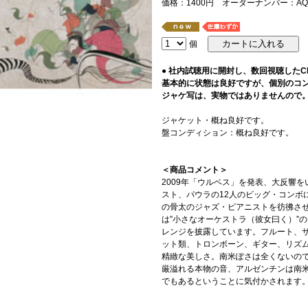
価格：1400円 オーダーナンバー：AQ-
個
● 社内試聴用に開封し、数回視聴した
基本的に状態は良好ですが、個別のコ
ジャケ写は、実物ではありませんので
ジャケット・概ね良好です。
盤コンディション：概ね良好です。
＜商品コメント＞
2009年「ウルベス」を発表、大反響
スト、パウラの12人のビッグ・コンボに
の骨太のジャズ・ピアニストを彷彿さ
は”小さなオーケストラ（彼女曰く）”
レンジを披露しています。フルート、
ット類、トロンボーン、ギター、リズ
精緻な美しさ。南米ぽさは全くないの
厳溢れる本物の音、アルゼンチンは南
でもあるということに気付かされます