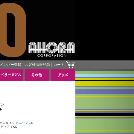
メンバー登録
｜
お客様情報登録
｜
カート
ロン
ル
ャンル：
ジャズ
/
中古CD
メディア：CD