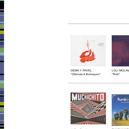
GEMA Y PAVEL
LOLI MOLIN
"Ofrenda A Borinquen"
"Rubi"