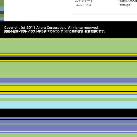
ムチャチート
RUMBAMAZ
"エル・ヒロ"
"Miratge"