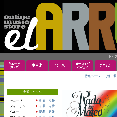
トッ
［特集ページ］
［新 着
定番ジャンル
キューバ
新着
｜
定番
フィーリン
新着
｜
定番
ペルー
新着
｜
定番