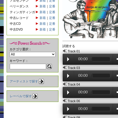
アルゼンチン
新着
｜
定番
ベリーダンス
新着
｜
定番
ティンガティンガ
新着
｜
定番
中古レコード
新着
｜
定番
中古CD
新着
｜
定番
中古DVD
新着
｜
定番
試聴する
カテゴリ選択：
Track 01
00:00
キーワード：
Track 03
00:00
アーティストで探す
Track 04
00:00
レーベルで探す
Track 06
00:00
Track 09