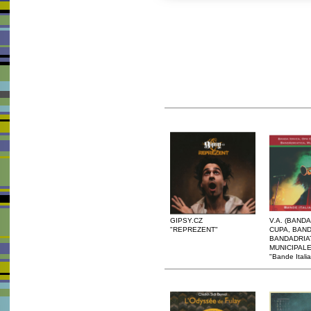
GIPSY.CZ
V.A. (BANDA
"REPREZENT"
CUPA, BAND
BANDADRIAT
MUNICIPALE
"Bande Itali