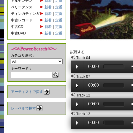
アルゼンチン
新着
｜
定番
ベリーダンス
新着
｜
定番
ティンガティンガ
新着
｜
定番
中古レコード
新着
｜
定番
中古CD
新着
｜
定番
中古DVD
新着
｜
定番
試聴する
カテゴリ選択：
Track 04
00:00
キーワード：
Track 07
00:00
アーティストで探す
Track 12
00:00
レーベルで探す
Track 13
00:00