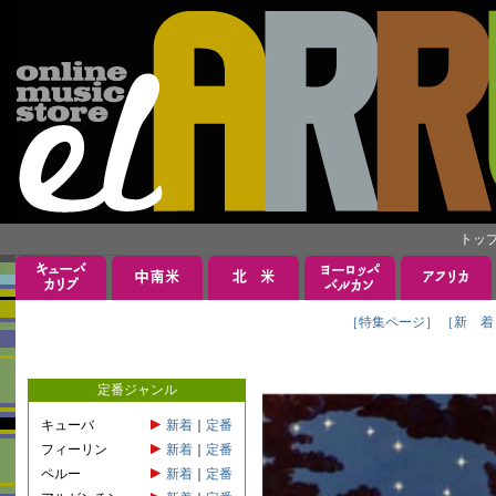
トッ
［特集ページ］
［新 着
定番ジャンル
キューバ
新着
｜
定番
フィーリン
新着
｜
定番
ペルー
新着
｜
定番