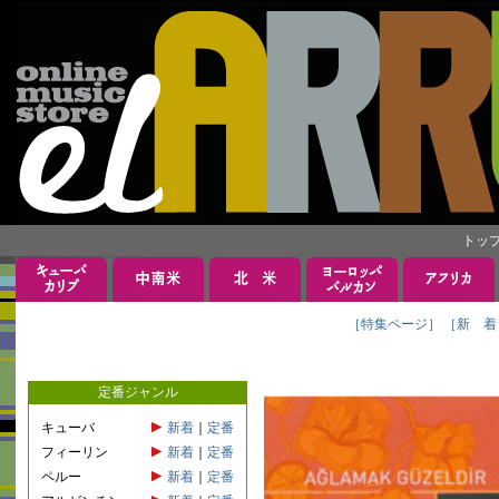
トッ
［特集ページ］
［新 着
定番ジャンル
キューバ
新着
｜
定番
フィーリン
新着
｜
定番
ペルー
新着
｜
定番