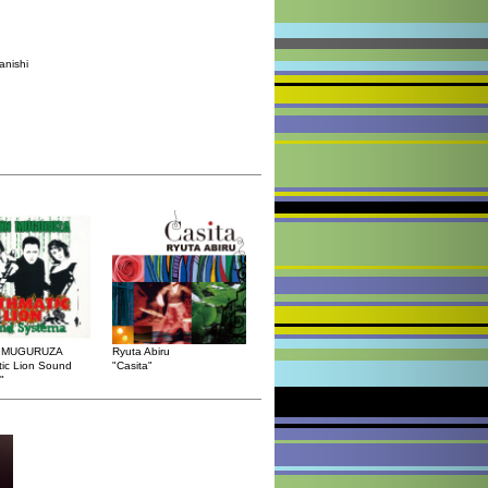
anishi
 MUGURUZA
Ryuta Abiru
tic Lion Sound
"Casita"
"