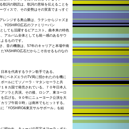
よる歌詞の朗読は、歌詞の意味を伝えることを
のサーヴィスで、その姿勢はその実直でまっすぐ
をアレンジする奥山勝は、ラテンからジャズま
YOSHIRO広石のファミリーバン
ンジャーとしても活躍するピアニスト。曲本来の特色
し、アルバム全体としても統一感のあるサウ
によるものです。
さ、音の機微は、57年のキャリアと本場中南
たYASHIRO広石だからこそ出せるものなの
、日本を代表するラテン歌手である。
５年にベネズエラのTV局に招かれたのを機に
・ボールにてソノーラ・マタンセーラと共
で１８カ国で発売されている。７０年日本人
ピアソラと共演。その後、ロシア、東ヨーロ
トを広げる。９０年にニューヨーク公演を大
「カリブ午前０時」は南米でもヒットする。
「YOSHIRO&東京サルサボール」を結
ルに招かれ、キューバの至宝オマーラ・ポル