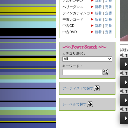
アルゼンチン
新着
｜
定番
ベリーダンス
新着
｜
定番
ティンガティンガ
新着
｜
定番
中古レコード
新着
｜
定番
中古CD
新着
｜
定番
中古DVD
新着
｜
定番
試聴
カテゴリ選択：
T
キーワード：
T
アーティストで探す
T
レーベルで探す
T