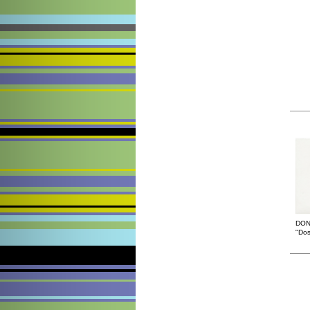
DON
"Dos