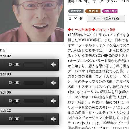
価格：2619円 オーダーナンバー：DML-
個
◆セール対象外◆ ポイント5倍
●1965年のベネズエラでのブレイク
博したYOSHIRO広石。また、日本
オマーラ・ポルトゥオンドを迎えての
する
アルバムとなる本作は、「あらゆるラ
る」という本来のYOSHIROの姿を
rack 02
●オープニングのバラード調から自然
00:00
から始まり、恋人を思い悲しく鳴く男
ク・パロマ（鳩に生まれ変わった男）
rack 03
のタンゴの名曲「ウノ（人とは）」で
と、次のチャップリンの名曲「スマイ
00:00
名曲「ミスティ」はスペイン語詩のサ
●他にもフィーリンの表現法を引き継
rack 06
ド・マンサネーロの曲を２曲取り上げ
00:00
ロホ（時計）」を歌い、極めつけは、ペ
リオーヤ音楽の黄金のモレーナ”ことル
rack 12
ルスの名曲「ミ・ウルティマ・カンシ
ン語の２ヴァージョンで披露していま
00:00
ラ（いつわり）」は、1965年デビュ
回の最新録音へワープさせ、YOSHI