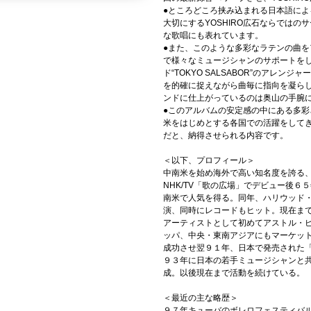
●ところどころ挟み込まれる日本語に
大切にするYOSHIRO広石ならでは
な歌唱にも表れています。
●また、このような多彩なラテンの曲
で様々なミュージシャンのサポートをし、
ド“TOKYO SALSABOR”のアレ
を的確に捉えながら曲毎に指向を凝ら
ンドに仕上がっているのは奥山の手腕
●このアルバムの安定感の中にある多彩
米をはじめとする各国での活躍をしてき
だと、納得させられる内容です。
＜以下、プロフィール＞
中南米を始め海外で高い知名度を誇る
NHK/TV「歌の広場」でデビュー後６
南米で人気を得る。同年、ハリウッド
演、同時にレコードもヒット。現在ま
アーティストとして初めてアストル・
ッパ、中央・東南アジアにもマーケッ
成功させ翌９１年、日本で発売された
９３年に日本の若手ミュージシャンと共に
成。以後現在まで活動を続けている。
＜最近の主な略歴＞
９７年キューバのボレロフェスティバ