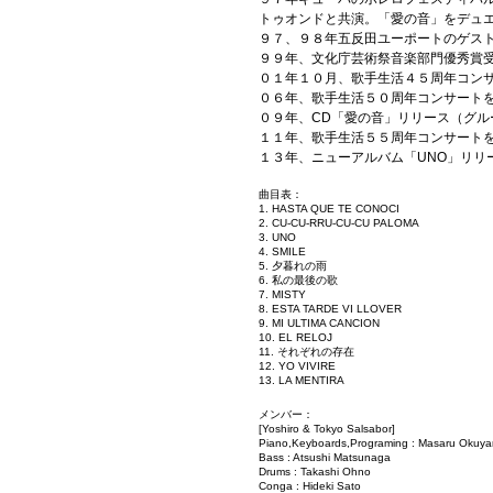
トゥオンドと共演。「愛の音」をデュエ
９７、９８年五反田ユーポートのゲス
９９年、文化庁芸術祭音楽部門優秀賞
０１年１０月、歌手生活４５周年コン
０６年、歌手生活５０周年コンサート
０９年、CD「愛の音」リリース（グル
１１年、歌手生活５５周年コンサート
１３年、ニューアルバム「UNO」リリ
曲目表：
1. HASTA QUE TE CONOCI
2. CU-CU-RRU-CU-CU PALOMA
3. UNO
4. SMILE
5. 夕暮れの雨
6. 私の最後の歌
7. MISTY
8. ESTA TARDE VI LLOVER
9. MI ULTIMA CANCION
10. EL RELOJ
11. それぞれの存在
12. YO VIVIRE
13. LA MENTIRA
メンバー：
[Yoshiro & Tokyo Salsabor]
Piano,Keyboards,Programing : Masaru Okuy
Bass : Atsushi Matsunaga
Drums : Takashi Ohno
Conga : Hideki Sato