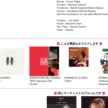
Bongo : Kenta Tajika
Trumpet : Naruhiro Kikuchi
Trombone : Hiroshi Iwasaki,Hitoshi Aikawa
Chorus : Ami,Satomi,Hitoshi Aikawa
with kind assistance of Luis Valle,Mitsuko Kaw
Trumpet : Luis Valle
Guitar : Masahiro Itami
Sax.,Flute : Hitoshi Kashio
Violin : Sayaka
こんな商品もオススメします
A MARIA
SABROSURA DEL SONIDO
YAMAMOTO KYOKO
FERMIN
"
"旨音 Sabrosura Del
"Titileo"
"Asthma
Sonido"
Systema
同じアーティストのアルバムです