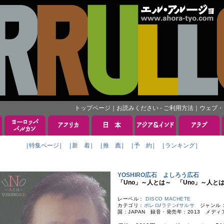
トップページ
｜
お読みください - ご利用方法
｜
ウェブ・
［特集ページ］
［新 着］
［推 薦］
［予 約］
［ランキング］
YOSHIRO広石 よしろう広石
「Uno」～人とは～ 「Uno」～人と
レーベル：
DISCO MACHETE
カテゴリ：
ボレロ
/
ラテン
/
サルサ
ジャンル
国：JAPAN 録音・発売年：2013 メディ