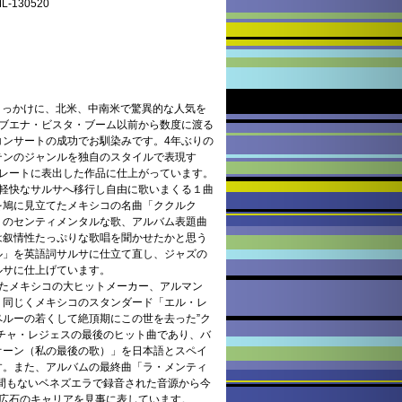
130520
をきっかけに、北米、中南米で驚異的な人気を
でもブエナ・ビスタ・ブーム以前から数度に渡る
コンサートの成功でお馴染みです。4年ぶりの
テンのジャンルを独自のスタイルで表現す
ストレートに表出した作品に仕上がっています。
に軽快なサルサへ移行し自由に歌いまくる１曲
を鳩に見立てたメキシコの名曲「ククルク
」のセンティメンタルな歌、アルバム表題曲
は叙情性たっぷりな歌唱を聞かせたかと思う
ル」を英語詞サルサに仕立て直し、ジャズの
ルサに仕上げています。
いたメキシコの大ヒットメーカー、アルマン
、同じくメキシコのスタンダード「エル・レ
ルーの若くして絶頂期にこの世を去った”ク
チャ・レジェスの最後のヒット曲であり、バ
オーン（私の最後の歌）」を日本語とスペイ
す。また、アルバムの最終曲「ラ・メンティ
ー間もないベネズエラで録音された音源から今
RO広石のキャリアを見事に表しています。