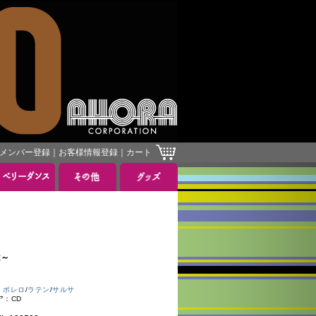
メンバー登録
｜
お客様情報登録
｜
カート
は～
：
ボレロ
/
ラテン
/
サルサ
ア：CD