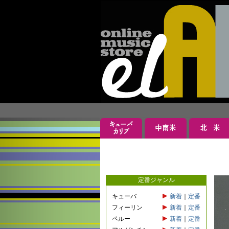
定番ジャンル
キューバ
新着
｜
定番
フィーリン
新着
｜
定番
ペルー
新着
｜
定番