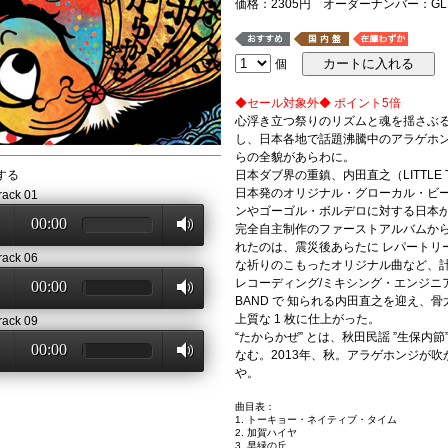
価格：2305円 オーダーナンバー：GLR
個
◆セール対象外◆ ポイント5倍
心浮き立つ祭りのリズムと魂を揺さぶ
し、日本各地で話題沸騰中のアラゲホ
らの全貌があらわに。
する
日本ダブ界の重鎮、内田直之（LITTLE
日本発のオリジナル・グローカル・ビ
rack 01
ンやゴーゴル・ボルデロに対する日本
00:00
完全自主制作のファーストアルバムか
れたのは、震災後あらたに レパートリ
rack 06
な祈りのこもったオリジナル曲など、計
レコーディング/ミキシング・エンジニアには、L
00:00
BAND で 知られる内田直之を迎え、
上質な 1 枚に仕上がった。
rack 09
“たからかぜ” とは、秋田民謡 ”生保内
00:00
なむ。2013年、秋。アラゲホンジが
や。
曲目表：
1. トーキョー・ネイティブ・タイム
2. 加賀ハイヤ
3. 早緑の丘