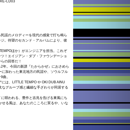
E-CD03
る民謡のメロディーを現代の感覚で打ち鳴ら
ンジ。待望のセカンド・アルバムにより、彼
 TEMPOほか）がエンジニアを担当。これぞ
ーツ！エイジアン・ダブ・ファウンデーショ
からの回答だ！
ら2年。今回の新譜『たからかぜ』におさめら
ーに加わった東北地方の民謡や、ソウルフル
9曲。
ITTLE TEMPO や OKI DUB AINU
骨太なグルーブ感と繊細な手ざわりが同居する
節” に唄われる、豊作と吉兆を告げる東風にち
吹かせる風は、あなたのこころに実るや、いな