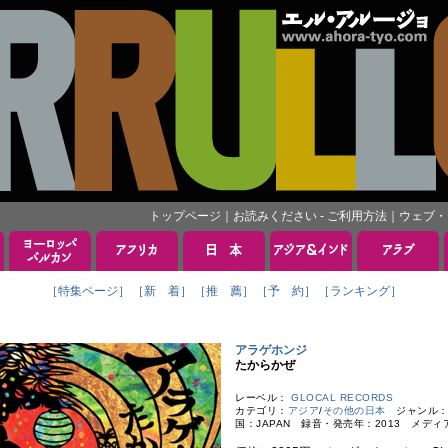
トップページ
｜
お読みください - ご利用方法
｜
ウェブ・
［特集ページ］
［新 着］
［推 薦］
［予 約］
［ランキング］
アラゲホンジ
たからかぜ
レーベル：
GLOCAL RECORDS
カテゴリ：
アジア
/
その他の日本
ジャンル：TR
国：JAPAN 録音・発売年：2013 メディ