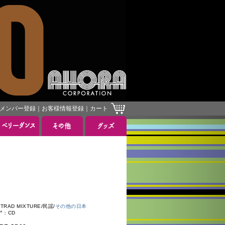
メンバー登録
｜
お客様情報登録
｜
カート
AD MIXTURE/民謡/
その他の日本
ア：CD