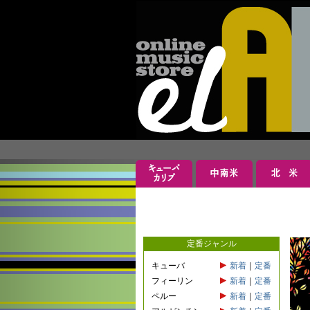
定番ジャンル
キューバ
新着
｜
定番
フィーリン
新着
｜
定番
ペルー
新着
｜
定番