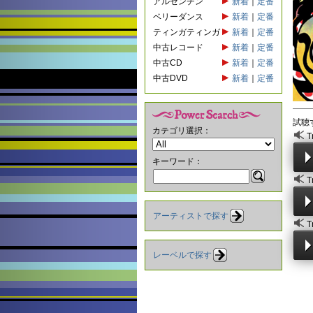
アルゼンチン
新着
｜
定番
ベリーダンス
新着
｜
定番
ティンガティンガ
新着
｜
定番
中古レコード
新着
｜
定番
中古CD
新着
｜
定番
中古DVD
新着
｜
定番
試聴
カテゴリ選択：
T
キーワード：
T
アーティストで探す
T
レーベルで探す