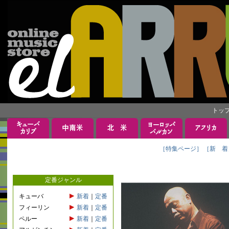
トッ
［特集ページ］
［新 着
定番ジャンル
キューバ
新着
｜
定番
フィーリン
新着
｜
定番
ペルー
新着
｜
定番