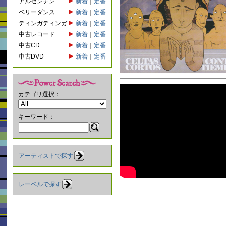
アルゼンチン
新着
｜
定番
ベリーダンス
新着
｜
定番
ティンガティンガ
新着
｜
定番
中古レコード
新着
｜
定番
中古CD
新着
｜
定番
中古DVD
新着
｜
定番
カテゴリ選択：
キーワード：
アーティストで探す
レーベルで探す