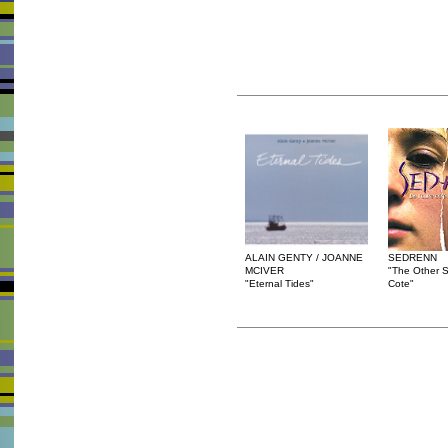
ALAIN GENTY / JOANNE
SEDRENN
MCIVER
"The Other Si
"Eternal Tides"
Cote"