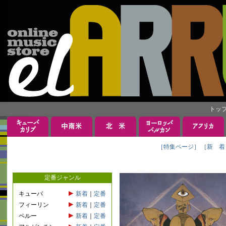
トッ
［特集ページ］
［新 着
定番ジャンル
キューバ
新着
｜
定番
フィーリン
新着
｜
定番
ペルー
新着
｜
定番