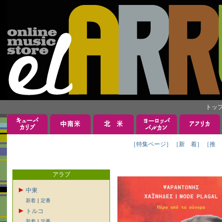
トッ
［特集ページ］
［新 着］
［推 
アラブ
中東
新着
｜
定番
トルコ
新着
｜
定番