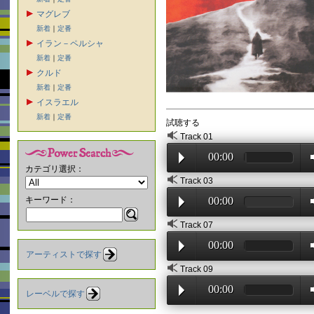
マグレブ
新着
｜
定番
イラン－ペルシャ
新着
｜
定番
クルド
新着
｜
定番
イスラエル
新着
｜
定番
試聴する
Track 01
00:00
カテゴリ選択：
Track 03
キーワード：
00:00
Track 07
00:00
アーティストで探す
Track 09
00:00
レーベルで探す