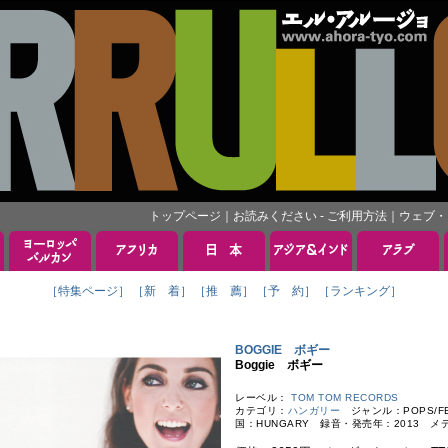
トップページ
｜
お読みください - ご利用方法
｜
ウェブ・
［特集ページ］
［新 着］
［推 薦］
［予 約］
［ランキング］
BOGGIE ボギー
Boggie ボギー
レーベル：
TOM TOM RECORDS
カテゴリ：
ハンガリー
ジャンル：POPS/FEM
国：HUNGARY 録音・発売年：2013 メ