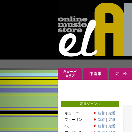
定番ジャンル
キューバ
新着
｜
定番
フィーリン
新着
｜
定番
ペルー
新着
｜
定番