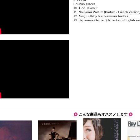
Bounus Tracks
10. God Takes It
11. Nouveau Parfum (Parfum - French version
12. Sing Lullaby feat Petruska Andras
13. Japanese Garden (Japankert - English ver
こんな商品もオススメします