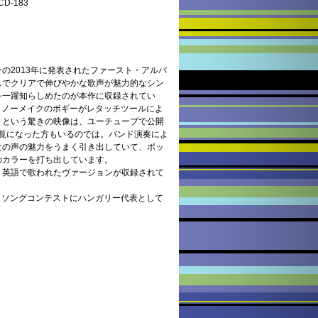
D-183
の2013年に発表されたファースト・アルバ
スでクリアで伸びやかな歌声が魅力的なシン
を一躍知らしめたのが本作に収録されてい
オで、ノーメイクのボギーがレタッチツールによ
くという驚きの映像は、ユーチューブで公開
ご覧になった方もいるのでは。バンド演奏によ
女の声の魅力をうまく引き出していて、ポッ
のカラーを打ち出しています。
、英語で歌われたヴァージョンが収録されて
ン・ソングコンテストにハンガリー代表として