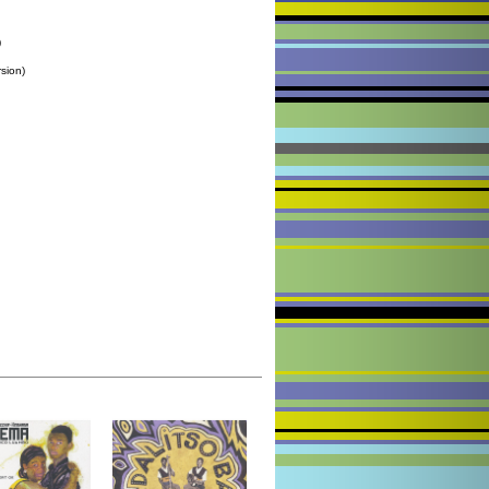
)
sion)