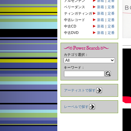
アルゼンチン
新着
｜
定番
ベリーダンス
新着
｜
定番
ティンガティンガ
新着
｜
定番
中古レコード
新着
｜
定番
中古CD
新着
｜
定番
中古DVD
新着
｜
定番
カテゴリ選択：
キーワード：
アーティストで探す
レーベルで探す