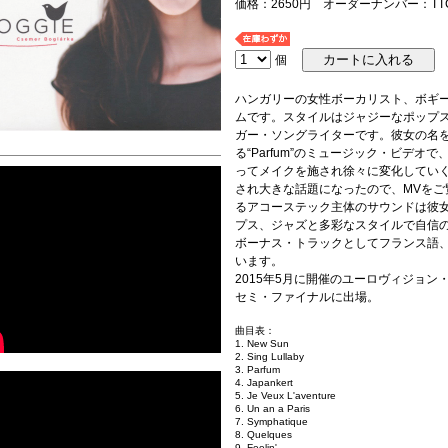
価格：2650円 オーダーナンバー：TTC
個
ハンガリーの女性ボーカリスト、ボギー
ムです。スタイルはジャジーなポップ
ガー・ソングライターです。彼女の名
る“Parfum”のミュージック・ビデ
ってメイクを施され徐々に変化してい
され大きな話題になったので、MVを
るアコーステック主体のサウンドは彼
プス、ジャズと多彩なスタイルで自信
ボーナス・トラックとしてフランス語
います。
2015年5月に開催のユーロヴィジョ
セミ・ファイナルに出場。
曲目表：
1. New Sun
2. Sing Lullaby
3. Parfum
4. Japankert
5. Je Veux L'aventure
6. Un an a Paris
7. Symphatique
8. Quelques
9. Feelin'