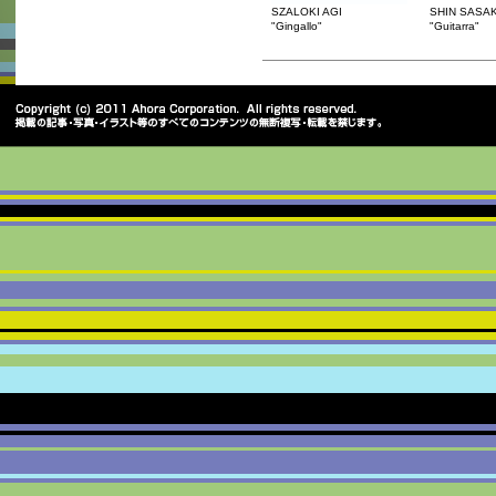
SZALOKI AGI
SHIN SASA
"Gingallo"
"Guitarra"