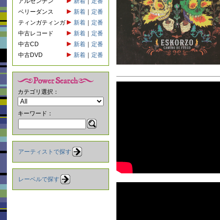
アルゼンチン
新着
｜
定番
ベリーダンス
新着
｜
定番
ティンガティンガ
新着
｜
定番
中古レコード
新着
｜
定番
中古CD
新着
｜
定番
中古DVD
新着
｜
定番
カテゴリ選択：
キーワード：
アーティストで探す
レーベルで探す