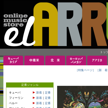
トッ
［特集ページ］
［新 着
定番ジャンル
キューバ
新着
｜
定番
フィーリン
新着
｜
定番
ペルー
新着
｜
定番