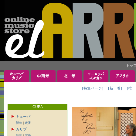
トッ
［特集ページ］
［新 着］
［推 
CUBA
キューバ
新着
｜
定番
カリブ
新着
｜
定番