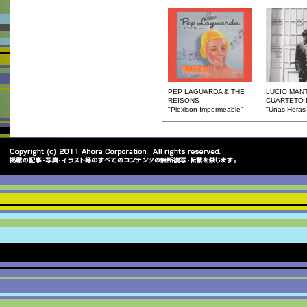
PEP LAGUARDA & THE
LUCIO MANT
REISONS
CUARTETO 
"Plexison Impermeable"
"Unas Horas