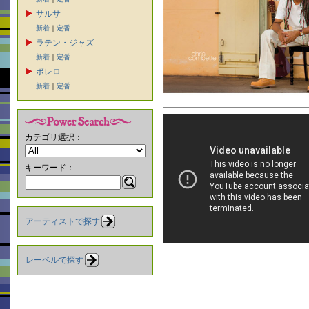
サルサ
新着
｜
定番
ラテン・ジャズ
新着
｜
定番
ボレロ
新着
｜
定番
カテゴリ選択：
キーワード：
アーティストで探す
レーベルで探す