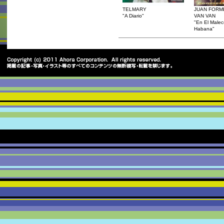
TELMARY
JUAN FORM
"A Diario"
VAN VAN
"En El Male
Habana"