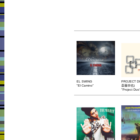
EL SWING
PROJECT 
"El Camino"
斎藤崇也)
"Project Duo