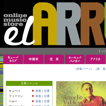
トッ
［特集ページ］
［新 着
定番ジャンル
キューバ
新着
｜
定番
フィーリン
新着
｜
定番
ペルー
新着
｜
定番