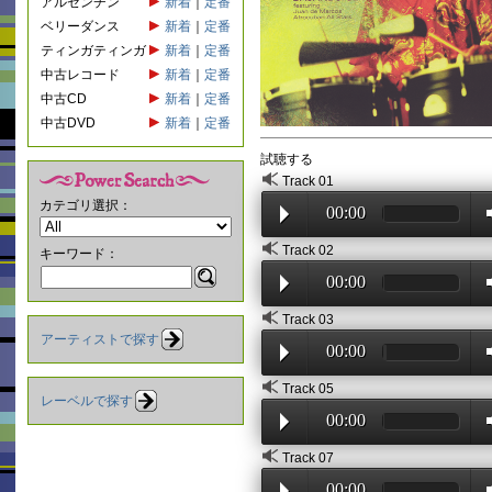
アルゼンチン
新着
｜
定番
ベリーダンス
新着
｜
定番
ティンガティンガ
新着
｜
定番
中古レコード
新着
｜
定番
中古CD
新着
｜
定番
中古DVD
新着
｜
定番
試聴する
Track 01
カテゴリ選択：
00:00
Track 02
キーワード：
00:00
Track 03
アーティストで探す
00:00
Track 05
レーベルで探す
00:00
Track 07
00:00