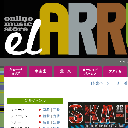
トッ
［特集ページ］
［新 着
定番ジャンル
キューバ
新着
｜
定番
フィーリン
新着
｜
定番
ペルー
新着
｜
定番