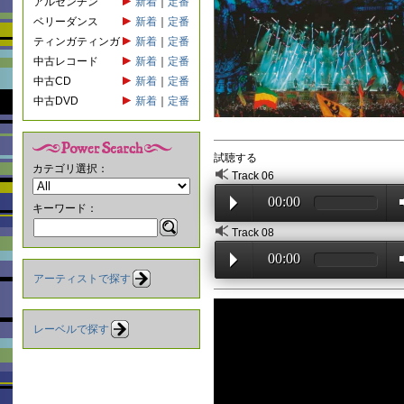
アルゼンチン
新着
｜
定番
ベリーダンス
新着
｜
定番
ティンガティンガ
新着
｜
定番
中古レコード
新着
｜
定番
中古CD
新着
｜
定番
中古DVD
新着
｜
定番
試聴する
カテゴリ選択：
Track 06
00:00
キーワード：
Track 08
00:00
アーティストで探す
レーベルで探す