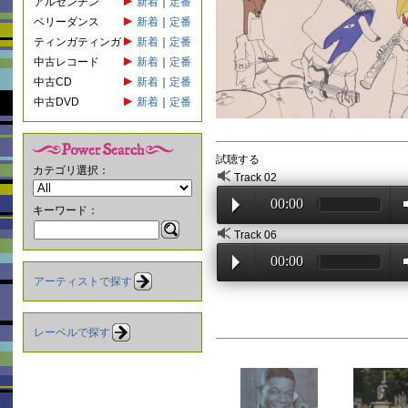
アルゼンチン
新着
｜
定番
ベリーダンス
新着
｜
定番
ティンガティンガ
新着
｜
定番
中古レコード
新着
｜
定番
中古CD
新着
｜
定番
中古DVD
新着
｜
定番
試聴する
カテゴリ選択：
Track 02
00:00
キーワード：
Track 06
00:00
アーティストで探す
レーベルで探す