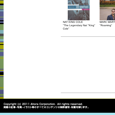
NAT KING COLE
MARC MART
"The Legendary Nat "King"
"Roaming"
Cole"