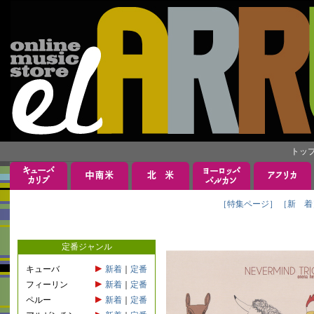
トッ
［特集ページ］
［新 着
定番ジャンル
キューバ
新着
｜
定番
フィーリン
新着
｜
定番
ペルー
新着
｜
定番