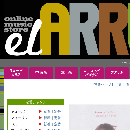
トッ
［特集ページ］
［新 着
定番ジャンル
キューバ
新着
｜
定番
フィーリン
新着
｜
定番
ペルー
新着
｜
定番