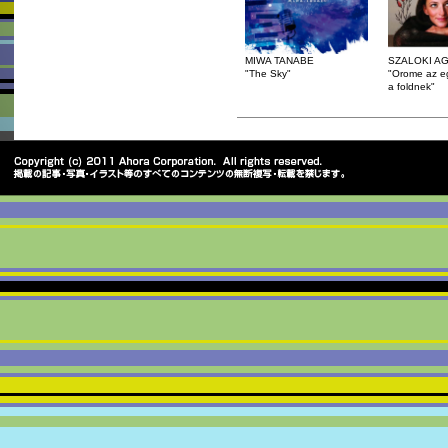
MIWA TANABE
SZALOKI AG
"The Sky"
"Orome az e
a foldnek"