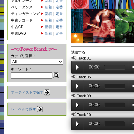
アルゼンチン
新着
｜
定番
ベリーダンス
新着
｜
定番
ティンガティンガ
新着
｜
定番
中古レコード
新着
｜
定番
中古CD
新着
｜
定番
中古DVD
新着
｜
定番
試聴する
カテゴリ選択：
Track 01
00:00
キーワード：
Track 05
00:00
アーティストで探す
Track 09
00:00
レーベルで探す
Track 10
00:00