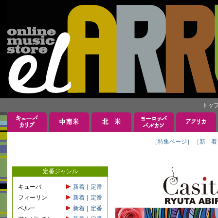
トッ
［特集ページ］
［新 着
定番ジャンル
キューバ
新着
｜
定番
フィーリン
新着
｜
定番
ペルー
新着
｜
定番