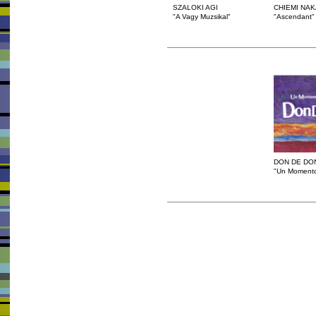
SZALOKI AGI
CHIEMI NAK
"A Vagy Muzsikal"
"Ascendant"
DON DE DO
"Un Momento