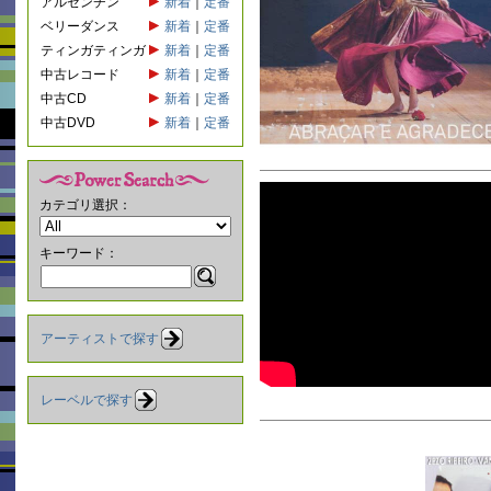
アルゼンチン
新着
｜
定番
ベリーダンス
新着
｜
定番
ティンガティンガ
新着
｜
定番
中古レコード
新着
｜
定番
中古CD
新着
｜
定番
中古DVD
新着
｜
定番
カテゴリ選択：
キーワード：
アーティストで探す
レーベルで探す