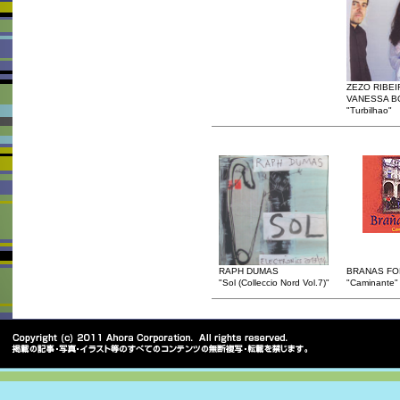
ZEZO RIBEI
VANESSA B
"Turbilhao"
RAPH DUMAS
BRANAS FO
"Sol (Colleccio Nord Vol.7)"
"Caminante"