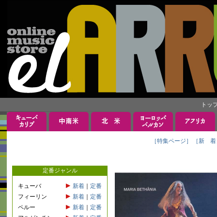
トッ
［特集ページ］
［新 着
定番ジャンル
キューバ
新着
｜
定番
フィーリン
新着
｜
定番
ペルー
新着
｜
定番