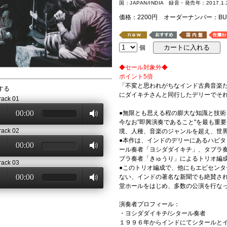
国：JAPAN/INDIA 録音・発売年：2017.
価格：2200円 オーダーナンバー：BULU
個
◆セール対象外◆
ポイント5倍
「不変と思われがちなインド古典音楽
する
にダイキチさんと同行したデリーでそれ
rack 01
00:00
●無限とも思える程の膨大な知識と技
今なお”即興演奏であること"を最も重
rack 02
境、人種、音楽のジャンルを超え、世
●本作は、インドのデリーにあるハビ
00:00
ール奏者「ヨシダダイキチ」、タブラ
ブラ奏者「きゅうり」によるトリオ編
rack 03
●このトリオ編成で、他にもエピセン
00:00
ない、インドの著名な新聞でも絶賛さ
堂ホールをはじめ、多数の公演を行な
演奏者プロフィール：
・ヨシダダイキチ/シタール奏者
１９９６年からインドにてシタールと