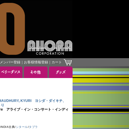
メンバー登録
｜
お客様情報登録
｜
カート
U CHAUDHURY, KYURI ヨシダ・ダイキチ、
うり
abitat Centre アライブ・イン・コンサート・インディ
NDIA古典/
シタール
/
タブラ