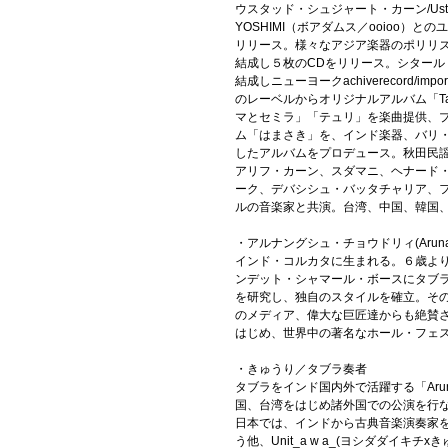
ウスタッド・シュジャート・カーン/Ustad 
YOSHIMI（ボアダムス／ooioo）との
リリース。様々なアジア楽器のポリリズムと
結成し５枚のCDをリリース。シタール５～
結成しニューヨークachiverecord/imp
のレーベルからオリジナルアルバム「Ta
マとセミラ」「テュリ」を楽曲提供、
ム「はまさき」を、インド楽器、バリ
したアルバムをプロデュース。秋田民
アリフ・カーン、スダマニ、ヘナード
ーク、デバシシュ・バッタチャリア、
ルの音楽家と共演。台湾、中国、韓国
・アルナングシュ・チョウドリィ(Arunang
インド・コルカタに生まれる。６歳よ
ンデット・シャマール・ボースにタブ
を研究し、独自のスタイルを確立。そ
のメディア、偉大な巨匠達からも絶賛
はじめ、世界中の著名なホール・フェ
・きゅうり／タブラ奏者
タブラをインド国内外で活躍する「Aruna
国、台湾をはじめ諸外国での公演を行
日本では、インドから古典音楽演奏家
う他、Unit_a w a_(ヨシダダイキチxきゅ