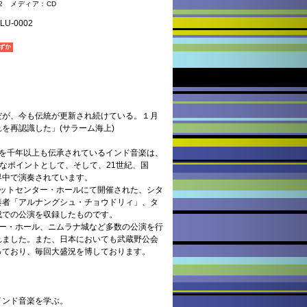
1.2 メディア：CD
-0002
だが、今も伝統が更新され続けている。１月
を再認識した」(サラーム海上)
術を千年以上も伝承されているインド音楽は、
要なポイントとして、そして、21世紀、国
界中で演奏されています。
タットセンター・ホールにて開催された、シタ
奏者「アルナングシュ・チョウドリィ」、タ
成での公演を収録したものです。
ター・ホール、ニムラナ城など多数の公演を行
れました。また、日本においても武蔵野公会
っており、毎回大盛況を博しております。
インド音楽を学ぶ。