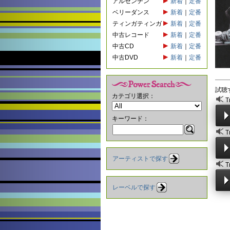
アルゼンチン
新着
｜
定番
ベリーダンス
新着
｜
定番
ティンガティンガ
新着
｜
定番
中古レコード
新着
｜
定番
中古CD
新着
｜
定番
中古DVD
新着
｜
定番
試聴
カテゴリ選択：
T
キーワード：
T
アーティストで探す
T
レーベルで探す