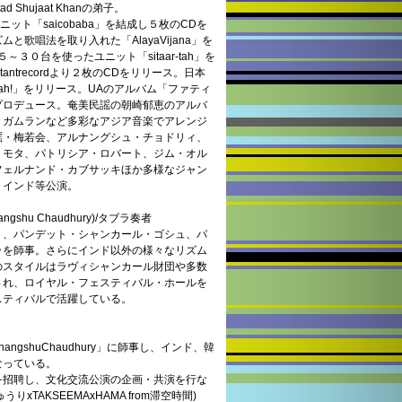
Shujaat Khanの弟子。
ユニット「saicobaba」を結成し５枚のCDを
歌唱法を取り入れた「AlayaVijana」を
３０台を使ったユニット「sitaar-tah」を
ortantrecordより２枚のCDをリリース。日本
h!」をリリース。UAのアルバム「ファティ
プロデュース。奄美民謡の朝崎郁恵のアルバ
・ガムランなど多彩なアジア音楽でアレンジ
謡・梅若会、アルナングシュ・チョドリィ、
・モタ、パトリシア・ロバート、ジム・オル
フェルナンド・カブサッキほか多様なジャン
、インド等公演。
shu Chaudhury)/タブラ奏者
り、パンデット・シャンカール・ゴシュ、パ
ラを師事。さらにインド以外の様々なリズム
のスタイルはラヴィシャンカール財団や多数
され、ロイヤル・フェスティバル・ホールを
スティバルで活躍している。
ngshuChaudhury」に師事し、インド、韓
なっている。
を招聘し、文化交流公演の企画・共演を行な
うりxTAKSEEMAxHAMA from滞空時間)