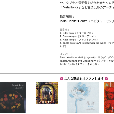
や、タブラと電子音を組合わせたソロ
「MetaHolics」など音楽以外のア
録音場所：
India Habitat Centre（ハビタ
曲目表：
1. Sitar solo（シタールソロ）
2. Slow tempo（スローテンポ）
3. Fast tempo（ファストテンポ）
4. Tabla solo to All 's right wit
ルド）
メンバー：
Sitar: Yoshidadaikiti（シタール：ヨシダ 
Tabla: Arunangshu Chaudhury（タ
Tabla: KyuRi（タブラ：きゅうり）
こんな商品もオススメします