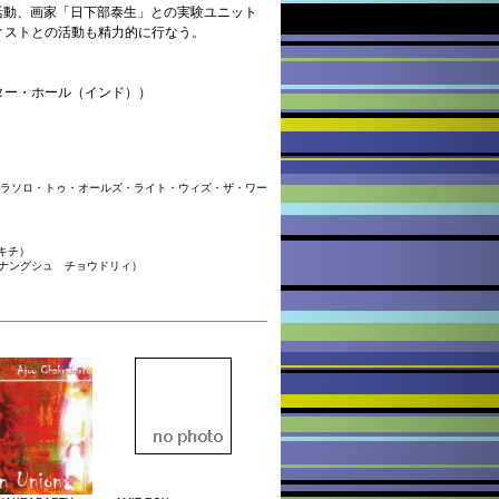
活動、画家「日下部泰生」との実験ユニット
ーティストとの活動も精力的に行なう。
ットセンター・ホール（インド））
h the world（タブラソロ・トゥ・オールズ・ライト・ウィズ・ザ・ワー
ダイキチ）
ブラ：アルナングシュ チョウドリィ）