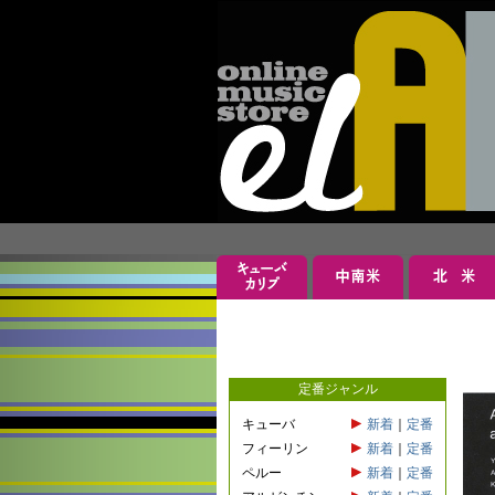
定番ジャンル
キューバ
新着
｜
定番
フィーリン
新着
｜
定番
ペルー
新着
｜
定番