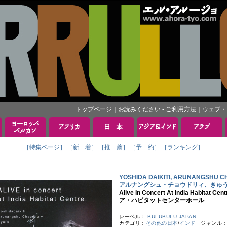
トップページ
｜
お読みください - ご利用方法
｜
ウェブ・
［特集ページ］
［新 着］
［推 薦］
［予 約］
［ランキング］
YOSHIDA DAIKITI, ARUNANGSH
アルナングシュ・チョウドリィ、きゅ
Alive In Concert At India H
ア・ハビタットセンターホール
レーベル：
BULUBULU JAPAN
カテゴリ：
その他の日本
/
インド
ジャンル：I