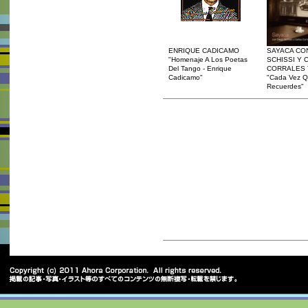
ENRIQUE CADICAMO
SAYACA CO
"Homenaje A Los Poetas
SCHISSI Y 
Del Tango - Enrique
CORRALES 
Cadicamo"
"Cada Vez 
Recuerdes"