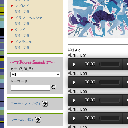
マグレブ
新着
｜
定番
イラン－ペルシャ
新着
｜
定番
クルド
新着
｜
定番
イスラエル
新着
｜
定番
試聴する
Track 01
00:00
カテゴリ選択：
Track 05
キーワード：
00:00
Track 06
00:00
アーティストで探す
Track 09
00:00
レーベルで探す
Track 10