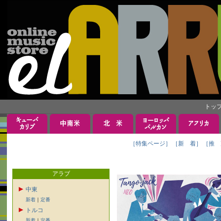
トッ
［特集ページ］
［新 着］
［推 
アラブ
中東
新着
｜
定番
トルコ
新着
｜
定番