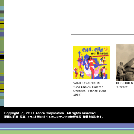
VARIOUS ARTISTS
DOS ORIEN
"Cha Cha Au Harem :
"Orienta"
Orientica - France 1960-
1964"