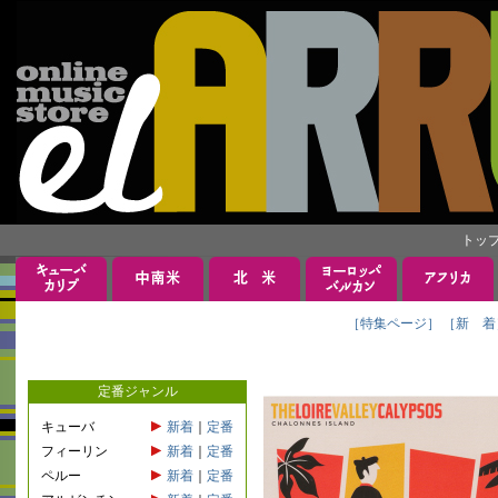
トッ
［特集ページ］
［新 着
定番ジャンル
キューバ
新着
｜
定番
フィーリン
新着
｜
定番
ペルー
新着
｜
定番