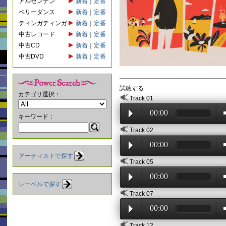
アルゼンチン
新着
｜
定番
ベリーダンス
新着
｜
定番
ティンガティンガ
新着
｜
定番
中古レコード
新着
｜
定番
中古CD
新着
｜
定番
中古DVD
新着
｜
定番
試聴する
カテゴリ選択：
Track 01
00:00
キーワード：
Track 02
00:00
アーティストで探す
Track 05
00:00
レーベルで探す
Track 07
00:00
Track 12