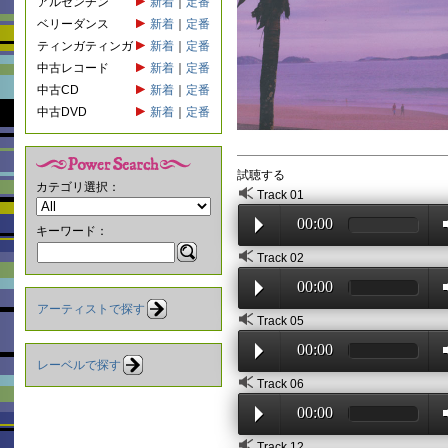
アルゼンチン
新着
｜
定番
ベリーダンス
新着
｜
定番
ティンガティンガ
新着
｜
定番
中古レコード
新着
｜
定番
中古CD
新着
｜
定番
中古DVD
新着
｜
定番
試聴する
カテゴリ選択：
Track 01
00:00
キーワード：
Track 02
00:00
アーティストで探す
Track 05
00:00
レーベルで探す
Track 06
00:00
Track 12