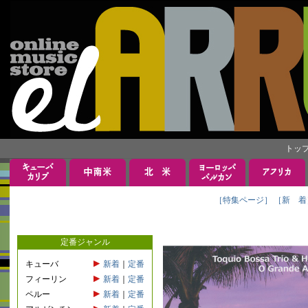
トッ
［特集ページ］
［新 着
定番ジャンル
キューバ
新着
｜
定番
フィーリン
新着
｜
定番
ペルー
新着
｜
定番